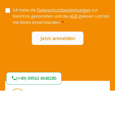
Ich habe die
Datenschutzbestimmungen
zur
Kenntnis genommen und die
AGB
gelesen und bin
mit ihnen einverstanden.
*
Jetzt anmelden
(+49) 09562 4048280
Expresslieferung
Sofort lieferbar