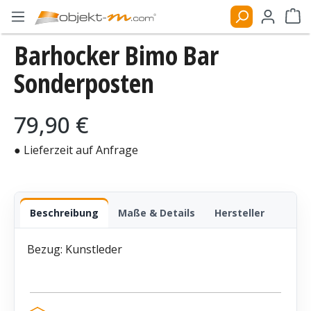
Zum Hauptinhalt springen
Ware
Bildergalerie überspringen
Barhocker Bimo Bar
Sonderposten
Regulärer Preis:
79,90 €
● Lieferzeit auf Anfrage
Beschreibung
Maße & Details
Hersteller
Bezug: Kunstleder