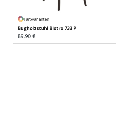
Farbvarianten
Bugholzstuhl Bistro 733 P
89,90 €
Regulärer Preis: