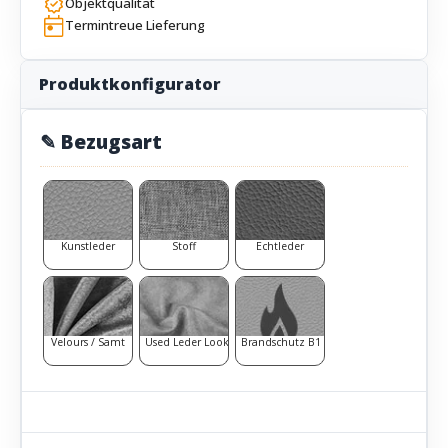
Objektqualität
Termintreue Lieferung
Produktkonfigurator
✎ Bezugsart
Kunstleder
Stoff
Echtleder
Velours / Samt
Used Leder Look
Brandschutz B1