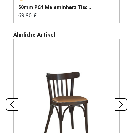
50mm PG1 Melaminharz Tisc...
69,90 €
Regulärer Preis:
Produktgalerie überspringen
Ähnliche Artikel