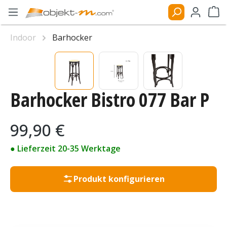
Zum Hauptinhalt springen
Ware
Indoor
Barhocker
Bildergalerie überspringen
Barhocker Bistro 077 Bar P
Regulärer Preis:
99,90 €
● Lieferzeit 20-35 Werktage
Produkt konfigurieren