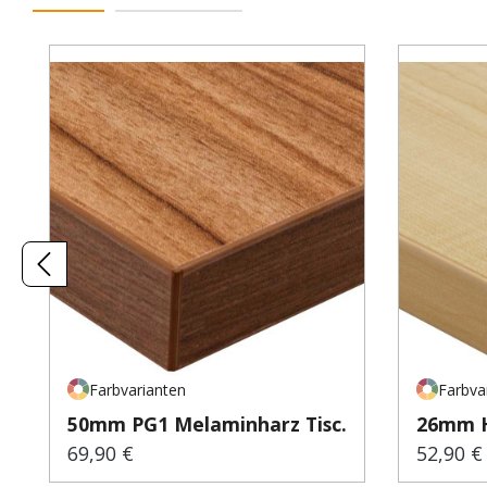
Produktgalerie überspringen
Farbvarianten
Farbva
50mm PG1 Melaminharz Tisc...
26mm H
69,90 €
52,90 €
Regulärer Preis:
Regulär