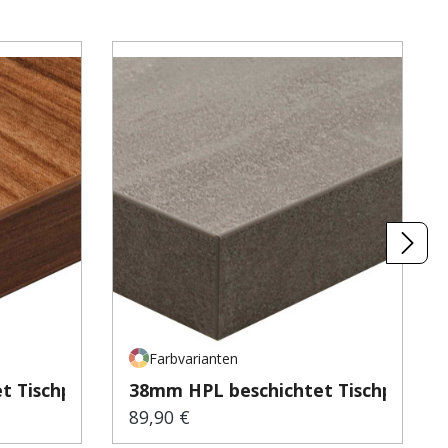
Farbvarianten
 Tischp...
38mm HPL beschichtet Tischp...
89,90 €
Regulärer Preis: