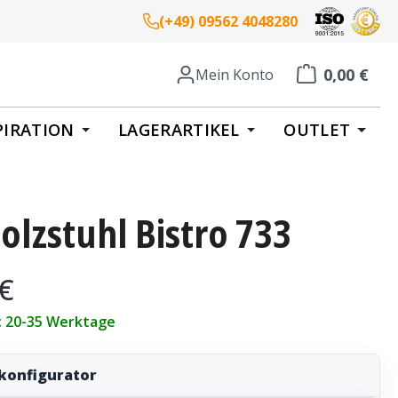
(+49) 09562 4048280
0,00 €
Mein Konto
Warenkorb enth
PIRATION
LAGERARTIKEL
OUTLET
lzstuhl Bistro 733
eis:
 €
t: 20-35 Werktage
konfigurator