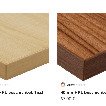
rianten
Farbvarianten
PL beschichtet Tischp...
40mm HPL beschichtet
67,90 €
er Preis:
Regulärer Preis: