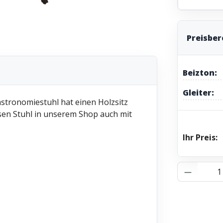
Preisbe
Beizton:
Gleiter:
Gastronomiestuhl hat einen Holzsitz
esen Stuhl in unserem Shop auch mit
Ihr Preis:
Produkt 