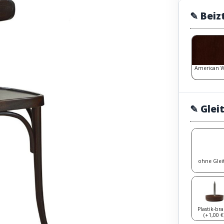
✎ Beiz
American 
✎ Glei
ohne Glei
Plastik-br
(+1,00 €