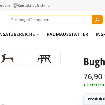
ordern
Kontakt aufnehmen
INSATZBEREICHE
RAUMAUSSTATTER
INS
Bugho
Regulärer Pr
76,90
● Lieferzei
Produkt