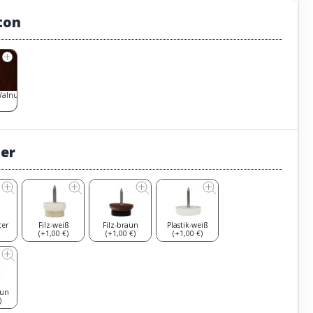
ton
Walnut
ter
ter
Filz-weiß
Filz-braun
Plastik-weiß
(+1,00 €)
(+1,00 €)
(+1,00 €)
aun
)