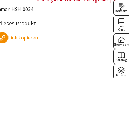
mmer:
HSH-0034
Kontakt
 dieses Produkt
Live
Chat
Link kopieren
Showroo
Katalog
Muster