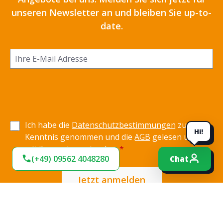
unseren Newsletter an und bleiben Sie up-to-
date.
Ich habe die
Datenschutzbestimmungen
zur
Hi!
Kenntnis genommen und die
AGB
gelesen und bin
mit ihnen einverstanden.
*
(+49) 09562 4048280
Chat
Jetzt anmelden