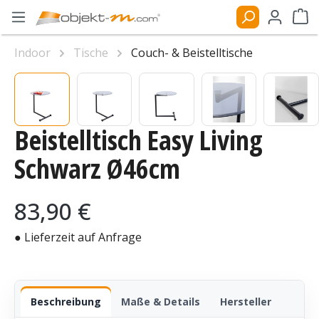
Zum Hauptinhalt springen
Ware
Indoor
Tische
Couch- & Beistelltische
Bildergalerie überspringen
Beistelltisch Easy Living
Schwarz Ø46cm
Regulärer Preis:
83,90 €
● Lieferzeit auf Anfrage
Beschreibung
Maße & Details
Hersteller