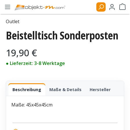
Zum Hauptinhalt springen
Ware
Outlet
Beistelltisch Sonderposten
Bildergalerie überspringen
Regulärer Preis:
19,90 €
● Lieferzeit: 3-8 Werktage
Beschreibung
Maße & Details
Hersteller
Maße: 45x45x45cm