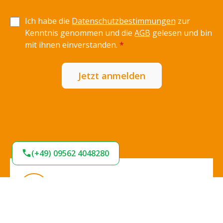
Ich habe die
Datenschutzbestimmungen
zur
Kenntnis genommen und die
AGB
gelesen und bin
mit ihnen einverstanden.
*
Jetzt anmelden
(+49) 09562 4048280
Expresslieferung
Sofort lieferbar