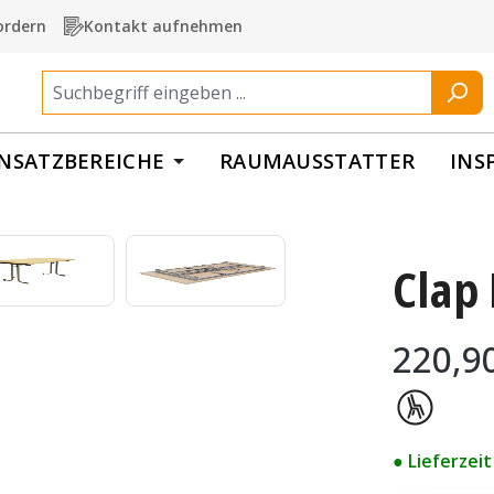
ordern
Kontakt aufnehmen
INSATZBEREICHE
RAUMAUSSTATTER
INS
Clap
Regulärer Pr
220,9
● Lieferzei