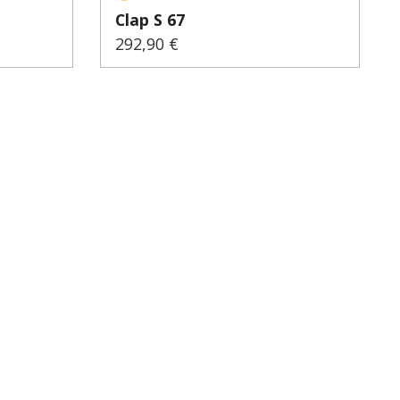
Clap S 67
292,90 €
Regulärer Preis: