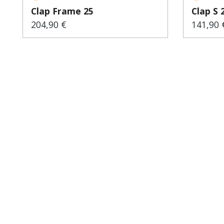
Clap Frame 25
Clap S 
204,90 €
141,90 
Regulärer Preis:
Regulär