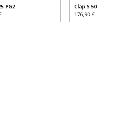
25 PG2
Clap S 50
€
176,90 €
er Preis:
Regulärer Preis: