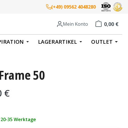
(+49) 09562 4048280
0,00 €
Mein Konto
Warenkorb enth
PIRATION
LAGERARTIKEL
OUTLET
 Frame 50
eis:
0 €
t 20-35 Werktage