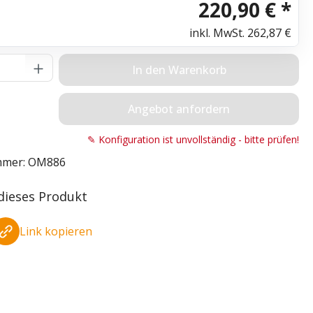
220,90 € *
inkl. MwSt.
262,87 €
Anzahl: Gib den gewünschten Wert ein o
In den Warenkorb
Angebot anfordern
✎ Konfiguration ist unvollständig - bitte prüfen!
mmer:
OM886
 dieses Produkt
Link kopieren