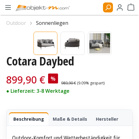
Zum Hauptinhalt springen
Ware
Outdoor
Sonnenliegen
Bildergalerie überspringen
Cotara Daybed
Verkaufspreis:
899,90 €
%
Regulärer Preis:
989,90 €
(9.09% gespart)
● Lieferzeit: 3-8 Werktage
Beschreibung
Maße & Details
Hersteller
Outdoor-Komfort und Wetterbeständigkeit für