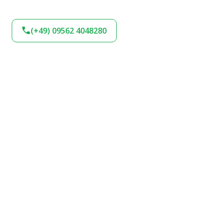
(+49) 09562 4048280
BLEIBEN SIE AM
BALL!
Verpassen Sie keine Neuigkeiten und
Angebote bei uns. Melden Sie sich jetzt für
unseren Newsletter an und bleiben Sie up-to-