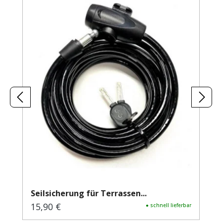
Seilsicherung für Terrassen...
15,90 €
Regulärer Preis:
● schnell lieferbar