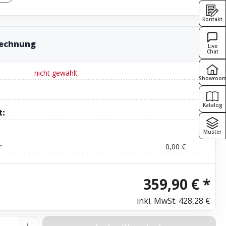
Kontakt
rechnung
Live
Chat
nicht gewählt
Showroo
Katalog
t:
Muster
r
0,00 €
359,90 € *
inkl. MwSt.
428,28 €
Anzahl: Gib den gewünschten Wert ein o