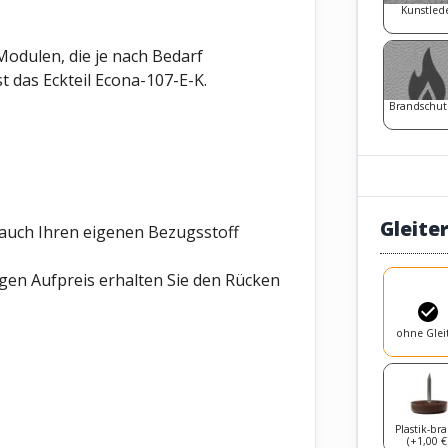
Kunstled
odulen, die je nach Bedarf
 das Eckteil Econa-107-E-K.
Brandschut
Gleite
 auch Ihren eigenen Bezugsstoff
gen Aufpreis erhalten Sie den Rücken
ohne Glei
Plastik-br
(+1,00 €