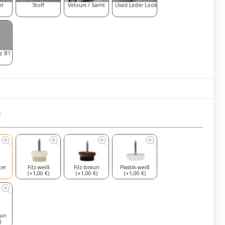
er
Stoff
Velours / Samt
Used Leder Look
z B1
r
ter
Filz-weiß
Filz-braun
Plastik-weiß
(+1,00 €)
(+1,00 €)
(+1,00 €)
aun
)