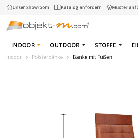
m Hauptinhalt springen
Zur Suche springen
Zur Hauptnavigation springen
Unser Showroom
Katalog anfordern
Muster anf
INDOOR
OUTDOOR
STOFFE
E
Indoor
Polsterbänke
Bänke mit Füßen
Bildergalerie überspringen