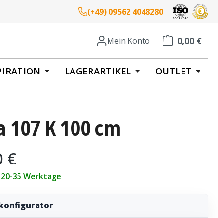
(+49) 09562 4048280
0,00 €
Mein Konto
Warenkorb enth
PIRATION
LAGERARTIKEL
OUTLET
a 107 K 100 cm
eis:
0 €
t 20-35 Werktage
konfigurator