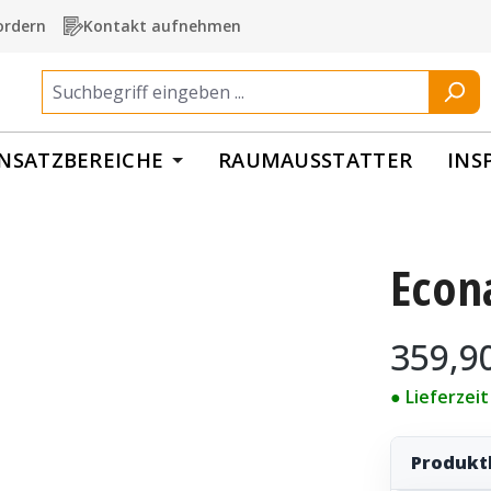
ordern
Kontakt aufnehmen
INSATZBEREICHE
RAUMAUSSTATTER
INS
Econ
Regulärer Pr
359,9
● Lieferzei
Produkt