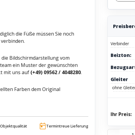
Preisbe
ediglich die Füße müssen Sie noch
 verbinden.
Verbinder
Beizton:
h die Bildschirmdarstellung vom
ceteam ein Muster der gewünschten
Bezugsar
t mit uns auf
(+49) 09562 / 4048280
.
Gleiter
ohne Gleite
ellten Farben dem Original
Ihr Preis:
Objektqualität
Termintreue Lieferung
Produkt 