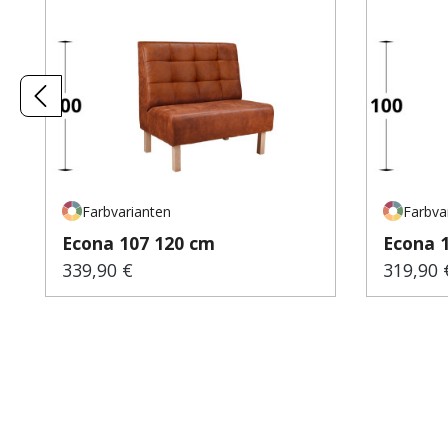
Farbvarianten
Farbva
Econa 107 120 cm
Econa 
339,90 €
319,90 
Regulärer Preis:
Regulär