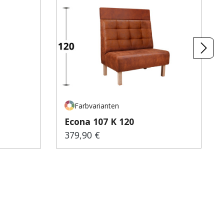
Farbvarianten
Econa 107 K 120
379,90 €
Regulärer Preis: