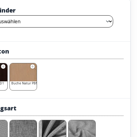
inder
ton
D1
Buche Natur PBN1
gsart