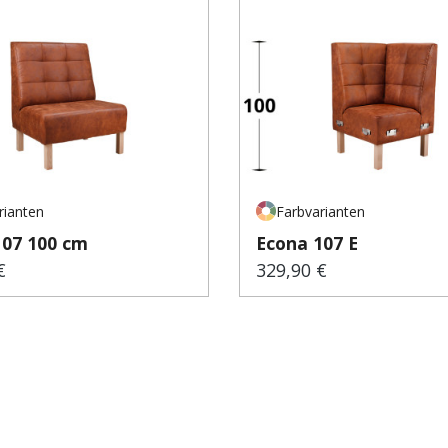
rianten
Farbvarianten
107 100 cm
Econa 107 E
€
329,90 €
er Preis:
Regulärer Preis: