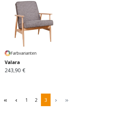
Farbvarianten
Valara
243,90 €
Regulärer Preis:
Seite
Seite
Seite
1
2
3