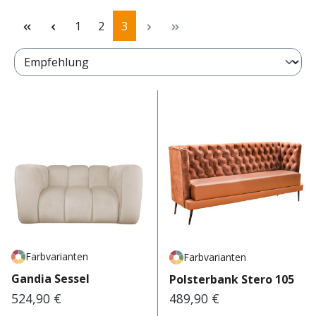
Seite
Seite
Seite
1
2
3
Farbvarianten
Farbvarianten
Gandia Sessel
Polsterbank Stero 105
524,90 €
489,90 €
Regulärer Preis:
Regulärer Preis: