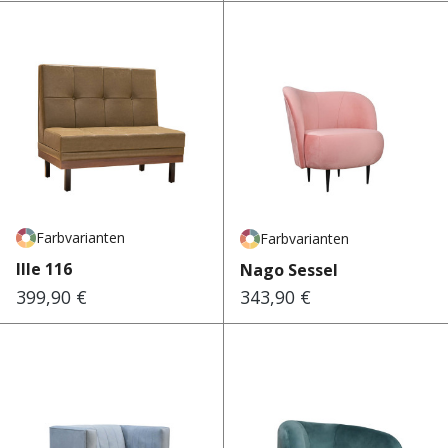
Farbvarianten
Farbvarianten
Ille 116
Nago Sessel
399,90 €
343,90 €
Regulärer Preis:
Regulärer Preis: