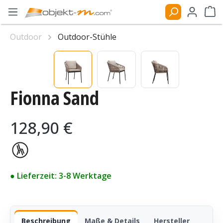
Zum Hauptinhalt springen
Ware
Outdoor
Outdoor-Stühle
Bildergalerie überspringen
Fionna Sand
Regulärer Preis:
128,90 €
● Lieferzeit: 3-8 Werktage
Beschreibung
Maße & Details
Hersteller