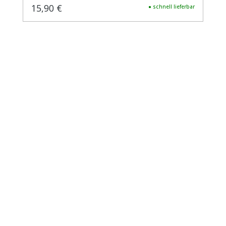
15,90 €
Regulärer Preis:
● schnell lieferbar