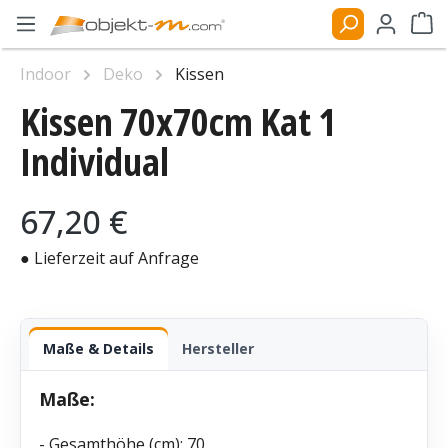
Zum Hauptinhalt springen
Ware
Indoor
Deko
Kissen
Kissen 70x70cm Kat 1
Bildergalerie überspringen
Individual
Regulärer Preis:
67,20 €
● Lieferzeit auf Anfrage
Maße & Details
Hersteller
Maße:
- Gesamthöhe (cm): 70