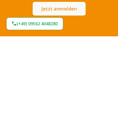
Jetzt anmelden
(+49) 09562 4048280
Expresslieferung
Sofort lieferbar
Hohe Termintreue
Große Stoffauswahl