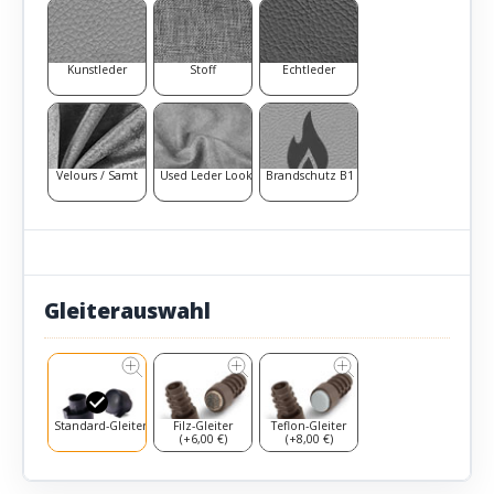
Kunstleder
Stoff
Echtleder
Velours / Samt
Used Leder Look
Brandschutz B1
Gleiterauswahl
Standard-Gleiter
Filz-Gleiter
Teflon-Gleiter
(+6,00 €)
(+8,00 €)