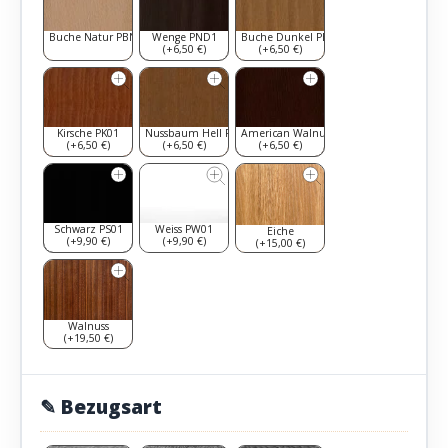
Buche Natur PBN1
Wenge PND1
Buche Dunkel PBD1
(+6,50 €)
(+6,50 €)
Kirsche PK01
Nussbaum Hell PNH1
American Walnut PAW1
(+6,50 €)
(+6,50 €)
(+6,50 €)
Schwarz PS01
Weiss PW01
Eiche
(+9,90 €)
(+9,90 €)
(+15,00 €)
Walnuss
(+19,50 €)
✎ Bezugsart