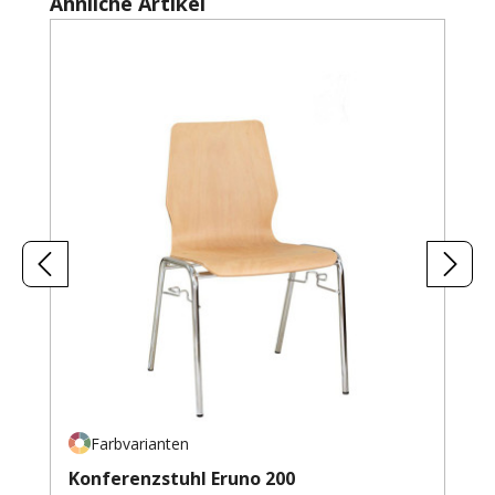
Produktgalerie überspringen
Ähnliche Artikel
Farbvarianten
Konferenzstuhl Eruno 200