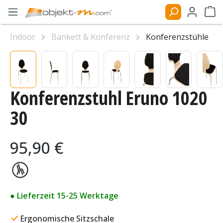
Zum Hauptinhalt springen
Ware
Indoor
Bankett & Konferenz
Konferenzstühle
Bildergalerie überspringen
Konferenzstuhl Eruno 1020
30
Regulärer Preis:
95,90 €
● Lieferzeit 15-25 Werktage
Ergonomische Sitzschale