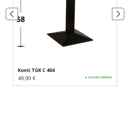
Konti TGK C 404
49,90 €
Regulärer Preis:
● schnell lieferbar