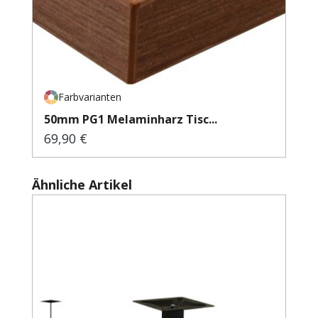
Farbvarianten
50mm PG1 Melaminharz Tisc...
69,90 €
Regulärer Preis:
Produktgalerie überspringen
Ähnliche Artikel