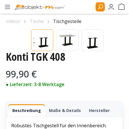
Zum Hauptinhalt springen
Ware
Indoor
Tische
Tischgestelle
Bildergalerie überspringen
Konti TGK 408
Regulärer Preis:
99,90 €
● Lieferzeit: 3-8 Werktage
Beschreibung
Maße & Details
Hersteller
Robustes Tischgestell für den Innenbereich.