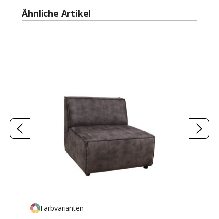
Produktgalerie überspringen
Ähnliche Artikel
Farbvarianten