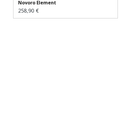
Novoro Element
258,90 €
Regulärer Preis: