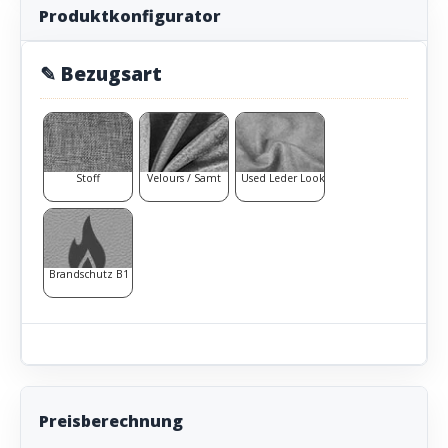
Produktkonfigurator
✎ Bezugsart
Stoff
Velours / Samt
Used Leder Look
Brandschutz B1
Preisberechnung