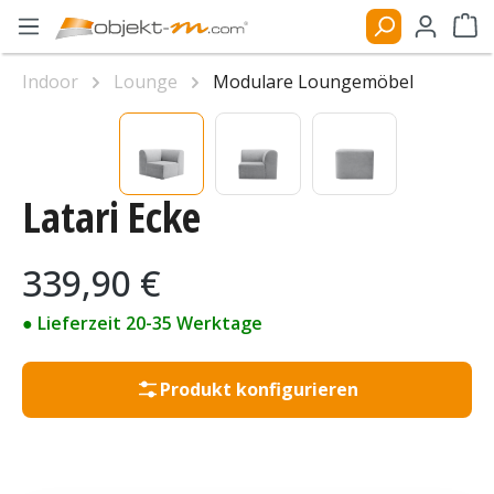
Zum Hauptinhalt springen
Ware
Indoor
Lounge
Modulare Loungemöbel
Bildergalerie überspringen
Latari Ecke
Regulärer Preis:
339,90 €
● Lieferzeit 20-35 Werktage
Produkt konfigurieren