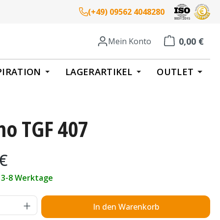
(+49) 09562 4048280
0,00 €
Mein Konto
Warenkorb enth
PIRATION
LAGERARTIKEL
OUTLET
no TGF 407
eis:
 €
t 3-8 Werktage
Anzahl: Gib den gewünschten Wert ein o
In den Warenkorb