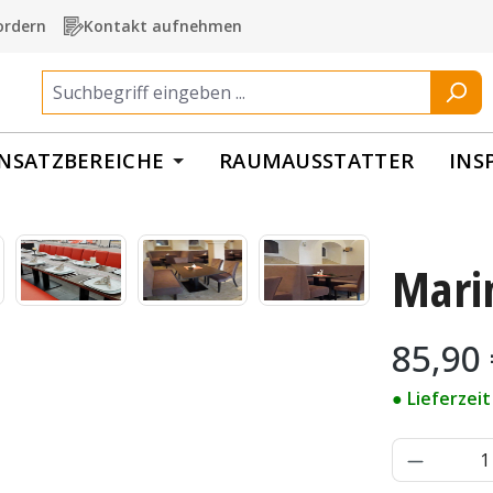
ordern
Kontakt aufnehmen
INSATZBEREICHE
RAUMAUSSTATTER
INS
Mari
Regulärer Pr
85,90
● Lieferzei
Produkt 