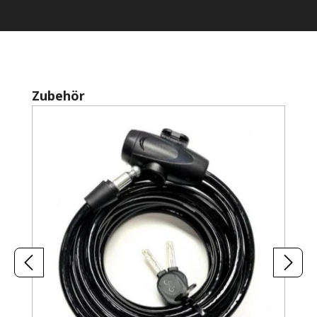
Produktgalerie überspringen
Zubehör