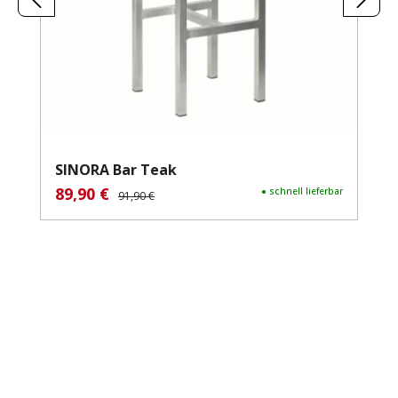
SINORA Bar Teak
89,90 €
Verkaufspreis:
Regulärer Preis:
● schnell lieferbar
91,90 €