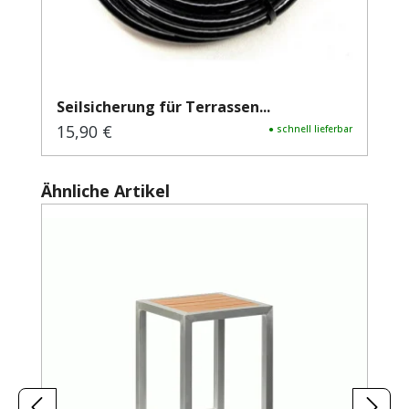
Seilsicherung für Terrassen...
15,90 €
Regulärer Preis:
● schnell lieferbar
Produktgalerie überspringen
Ähnliche Artikel