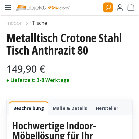
Zum Hauptinhalt springen
Ware
Indoor
Tische
Metalltisch Crotone Stahl
Bildergalerie überspringen
Tisch Anthrazit 80
Regulärer Preis:
149,90 €
● Lieferzeit: 3-8 Werktage
Beschreibung
Maße & Details
Hersteller
Hochwertige Indoor-
Möbellösung für Ihr