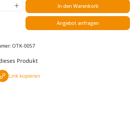
Anzahl: Gib den gewünschten Wert ein o
In den Warenkorb
Angebot anfragen
mmer:
OTK-0057
 dieses Produkt
Link kopieren