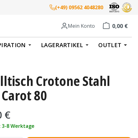
(+49) 09562 4048280
0,00 €
Mein Konto
Warenkorb enth
PIRATION
LAGERARTIKEL
OUTLET
ltisch Crotone Stahl
 Carot 80
eis:
0 €
t: 3-8 Werktage