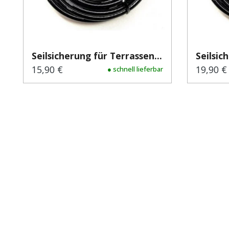
Seilsicherung für Terrassen...
Seilsic
15,90 €
19,90 €
Regulärer Preis:
● schnell lieferbar
Regulär