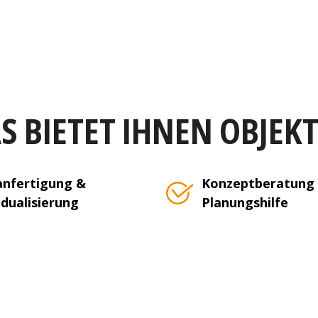
S BIETET IHNEN OBJEK
nfertigung &
Konzeptberatung
idualisierung
Planungshilfe