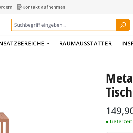
ordern
Kontakt aufnehmen
INSATZBEREICHE
RAUMAUSSTATTER
INS
Metal
Tisch
Regulärer Pr
149,9
● Lieferzei