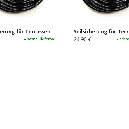
herung für Terrassen...
Seilsicherung für Terr
24,90 €
er Preis:
● schnell lieferbar
Regulärer Preis:
● schne