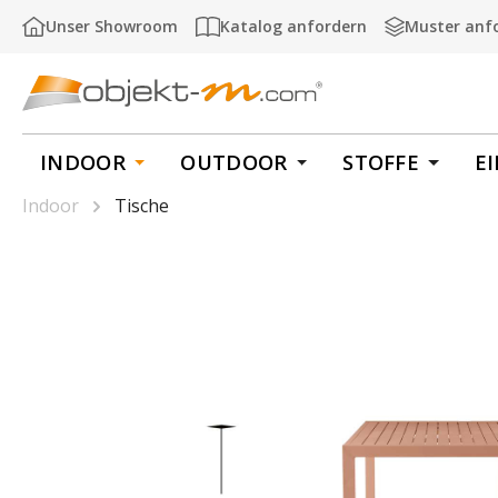
m Hauptinhalt springen
Zur Suche springen
Zur Hauptnavigation springen
Unser Showroom
Katalog anfordern
Muster anf
INDOOR
OUTDOOR
STOFFE
E
Indoor
Tische
Bildergalerie überspringen