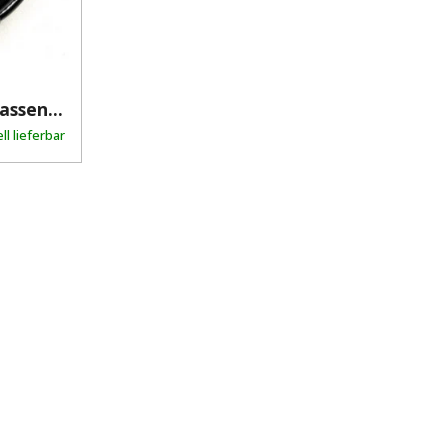
assen...
ll lieferbar