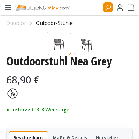
Zum Hauptinhalt springen
Ware
Outdoor
Outdoor-Stühle
Bildergalerie überspringen
Outdoorstuhl Nea Grey
Regulärer Preis:
68,90 €
● Lieferzeit: 3-8 Werktage
Beschreibung
Maße & Details
Hersteller