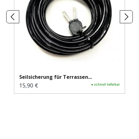
Seilsicherung für Terrassen...
15,90 €
Regulärer Preis:
● schnell lieferbar