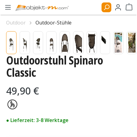
Zum Hauptinhalt springen
Ware
Outdoor
Outdoor-Stühle
Bildergalerie überspringen
Outdoorstuhl Spinaro
Classic
Regulärer Preis:
49,90 €
● Lieferzeit: 3-8 Werktage