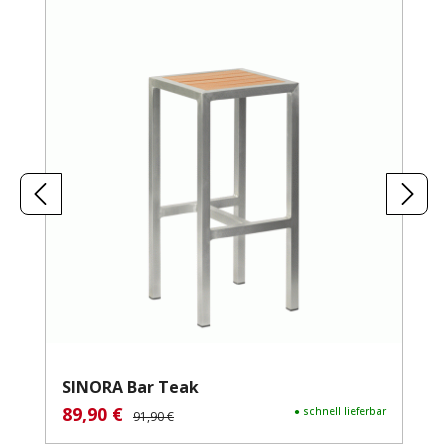
SINORA Bar Teak
89,90 €
Verkaufspreis:
Regulärer Preis:
● schnell lieferbar
91,90 €