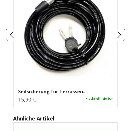
Seilsicherung für Terrassen...
15,90 €
Regulärer Preis:
● schnell lieferbar
Produktgalerie überspringen
Ähnliche Artikel