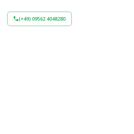
(+49) 09562 4048280
BLEIBEN SIE AM
BALL!
Verpassen Sie keine Neuigkeiten und
Angebote bei uns. Melden Sie sich jetzt für
unseren Newsletter an und bleiben Sie up-to-