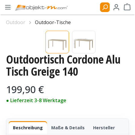
Zum Hauptinhalt springen
Ware
Outdoor
Outdoor-Tische
Bildergalerie überspringen
Outdoortisch Cordone Alu
Tisch Greige 140
Regulärer Preis:
199,90 €
● Lieferzeit 3-8 Werktage
Beschreibung
Maße & Details
Hersteller