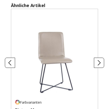
Produktgalerie überspringen
Ähnliche Artikel
Farbvarianten