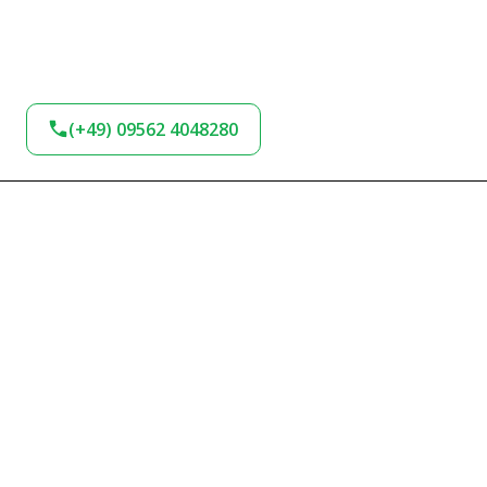
(+49) 09562 4048280
BLEIBEN SIE AM
BALL!