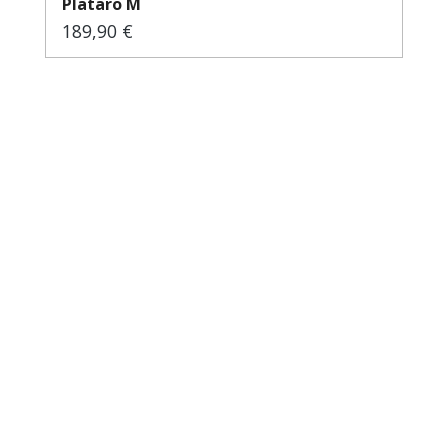
Plataro M
189,90 €
Regulärer Preis: