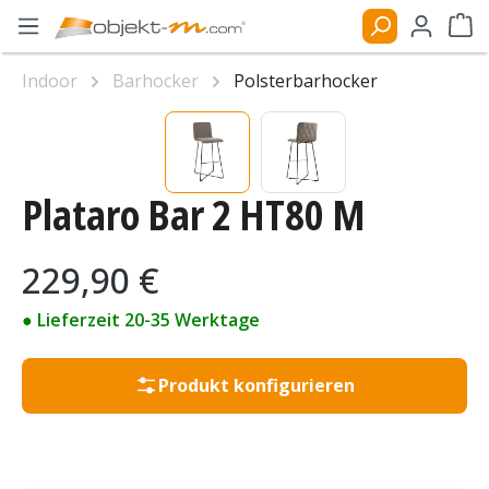
Zum Hauptinhalt springen
Ware
Indoor
Barhocker
Polsterbarhocker
Bildergalerie überspringen
Plataro Bar 2 HT80 M
Regulärer Preis:
229,90 €
● Lieferzeit 20-35 Werktage
Produkt konfigurieren