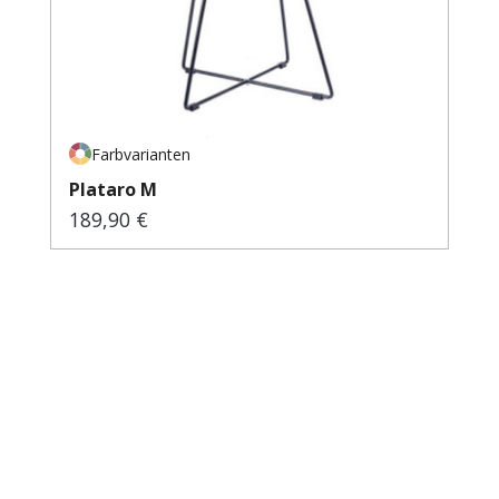
Farbvarianten
Plataro M
189,90 €
Regulärer Preis: