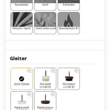
Kunstleder
Stoff
Echtleder
Velours / Samt
Used Leder Look
Brandschutz B1
Gleiter
ohne Gleiter
Filz-weiß
Filz-braun
(+1,00 €)
(+1,00 €)
Plastik-weiß
Plastik-braun