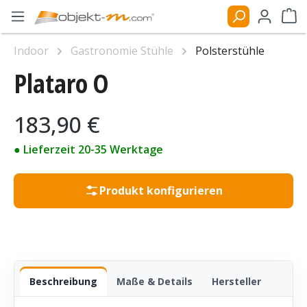
Zum Hauptinhalt springen
Ware
Indoor
Gastronomie Stühle
Polsterstühle
Plataro O
Bildergalerie überspringen
Regulärer Preis:
183,90 €
● Lieferzeit 20-35 Werktage
Produkt konfigurieren
Beschreibung
Maße & Details
Hersteller