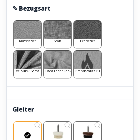
✎ Bezugsart
Kunstleder
Stoff
Echtleder
Velours / Samt
Used Leder Look
Brandschutz B1
Gleiter