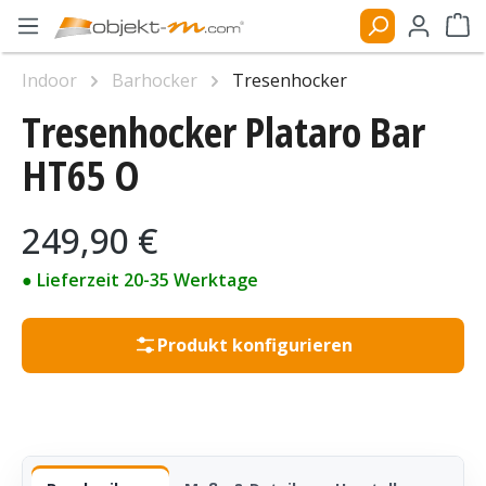
Zum Hauptinhalt springen
Ware
Indoor
Barhocker
Tresenhocker
Tresenhocker Plataro Bar
Bildergalerie überspringen
HT65 O
Regulärer Preis:
249,90 €
● Lieferzeit 20-35 Werktage
Produkt konfigurieren