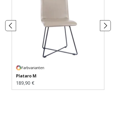
Farbvarianten
Plataro M
189,90 €
Regulärer Preis: