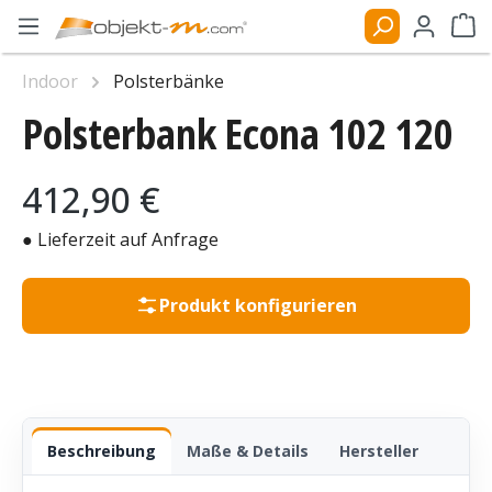
Zum Hauptinhalt springen
Ware
Indoor
Polsterbänke
Polsterbank Econa 102 120
Bildergalerie überspringen
Regulärer Preis:
412,90 €
● Lieferzeit auf Anfrage
Produkt konfigurieren
Beschreibung
Maße & Details
Hersteller