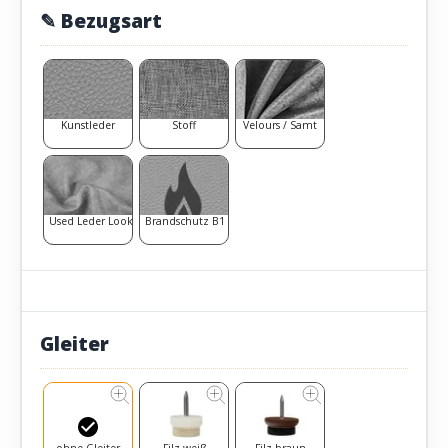
✎ Bezugsart
Kunstleder
Stoff
Velours / Samt
Used Leder Look
Brandschutz B1
Gleiter
ohne Gleiter
Filz-weiß
Filz-braun