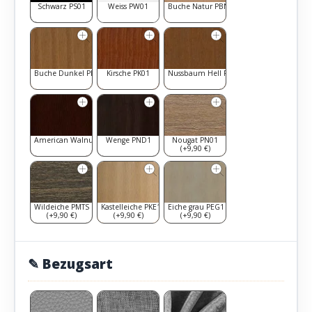
Schwarz PS01
Weiss PW01
Buche Natur PBN1
Buche Dunkel PBD1
Kirsche PK01
Nussbaum Hell PNH1
American Walnut PAW1
Wenge PND1
Nougat PN01
(+9,90 €)
Wildeiche PMTS
Kastelleiche PKE1
Eiche grau PEG1
(+9,90 €)
(+9,90 €)
(+9,90 €)
✎ Bezugsart