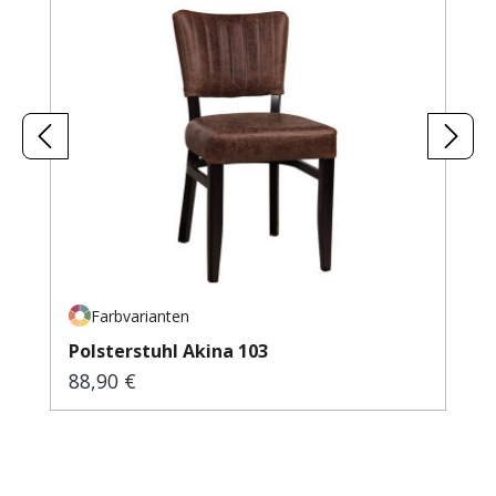
Farbvarianten
Polsterstuhl Akina 103
88,90 €
Regulärer Preis: