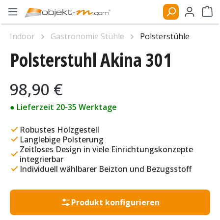
Zum Hauptinhalt springen
Ware
Indoor
Gastronomie Stühle
Polsterstühle
Polsterstuhl Akina 301
Bildergalerie überspringen
Regulärer Preis:
98,90 €
● Lieferzeit 20-35 Werktage
Robustes Holzgestell
Langlebige Polsterung
Zeitloses Design in viele Einrichtungskonzepte
integrierbar
Individuell wählbarer Beizton und Bezugsstoff
Produkt konfigurieren