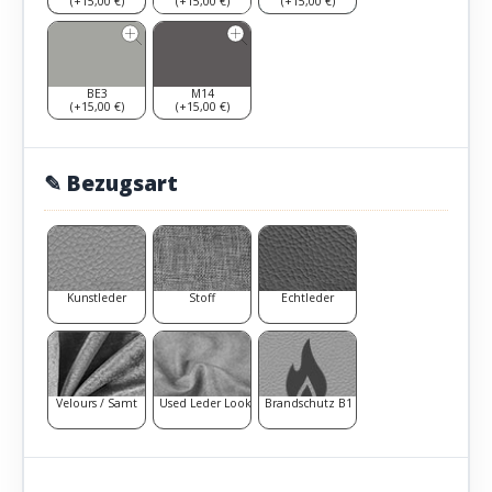
(+15,00 €)
(+15,00 €)
(+15,00 €)
BE3
M14
(+15,00 €)
(+15,00 €)
✎ Bezugsart
Kunstleder
Stoff
Echtleder
Velours / Samt
Used Leder Look
Brandschutz B1