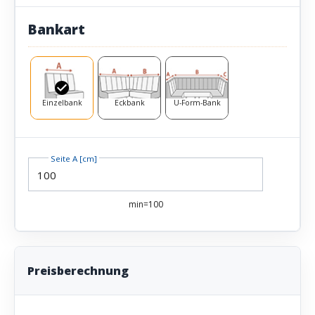
Bankart
Einzelbank
Eckbank
U-Form-Bank
Seite A [cm]
min=100
Preisberechnung