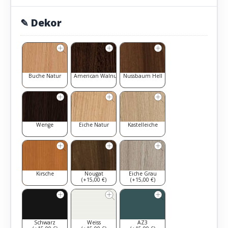
✎ Dekor
Buche Natur
American Walnut
Nussbaum Hell
Wenge
Eiche Natur
Kastelleiche
Kirsche
Nougat
Eiche Grau
(+15,00 €)
(+15,00 €)
Schwarz
Weiss
AZ3