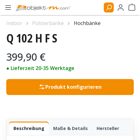
Zum Hauptinhalt springen
Ware
Indoor
Polsterbänke
Hochbänke
Q 102 H F S
Bildergalerie überspringen
Regulärer Preis:
399,90 €
● Lieferzeit 20-35 Werktage
Produkt konfigurieren
Beschreibung
Maße & Details
Hersteller