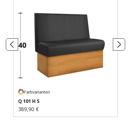
Farbvarianten
Q 101 H S
389,90 €
Regulärer Preis: