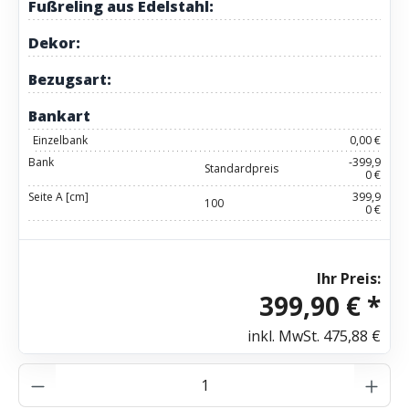
Fußreling aus Edelstahl:
Dekor:
Bezugsart:
Bankart
Einzelbank
0,00 €
Bank
-399,9
Standardpreis
0 €
Seite A [cm]
399,9
100
0 €
Ihr Preis:
399,90 € *
inkl. MwSt.
475,88 €
Produkt Anzahl: Gib den gewünschten Wer