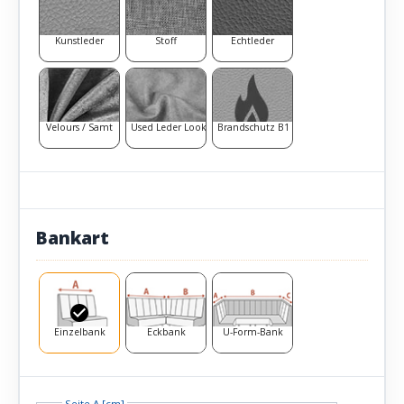
Kunstleder
Stoff
Echtleder
Velours / Samt
Used Leder Look
Brandschutz B1
Bankart
Einzelbank
Eckbank
U-Form-Bank
Seite A [cm]