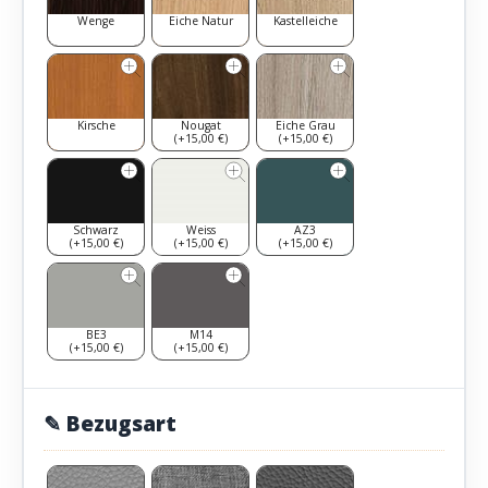
Wenge
Eiche Natur
Kastelleiche
Kirsche
Nougat
Eiche Grau
(+15,00 €)
(+15,00 €)
Schwarz
Weiss
AZ3
(+15,00 €)
(+15,00 €)
(+15,00 €)
BE3
M14
(+15,00 €)
(+15,00 €)
✎ Bezugsart