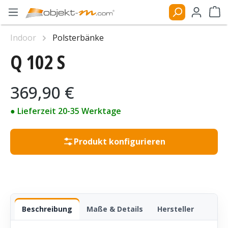
Zum Hauptinhalt springen
Ware
Indoor
Polsterbänke
Q 102 S
Bildergalerie überspringen
Regulärer Preis:
369,90 €
● Lieferzeit 20-35 Werktage
Produkt konfigurieren
Beschreibung
Maße & Details
Hersteller