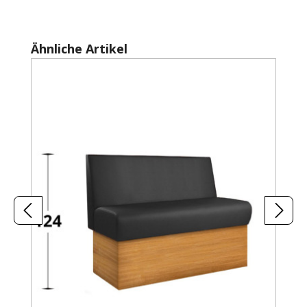
Produktgalerie überspringen
Ähnliche Artikel