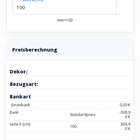
min=100
Preisberechnung
Dekor:
Bezugsart:
Bankart
Einzelbank
0,00 €
Bank
-369,9
Standardpreis
0 €
Seite A [cm]
369,9
100
0 €