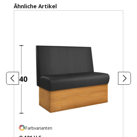
Produktgalerie überspringen
Ähnliche Artikel
Farbvarianten