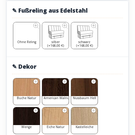
✎ Fußreling aus Edelstahl
Ohne Reling
silber
schwarz
(+168,00 €)
(+168,00 €)
✎ Dekor
Buche Natur
American Walnut
Nussbaum Hell
Wenge
Eiche Natur
Kastelleiche