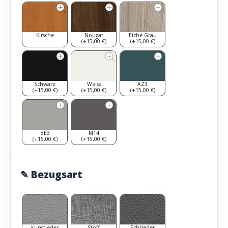
Kirsche
Nougat
Eiche Grau
(+15,00 €)
(+15,00 €)
Schwarz
Weiss
AZ3
(+15,00 €)
(+15,00 €)
(+15,00 €)
BE3
M14
(+15,00 €)
(+15,00 €)
✎ Bezugsart
Kunstleder
Stoff
Echtleder