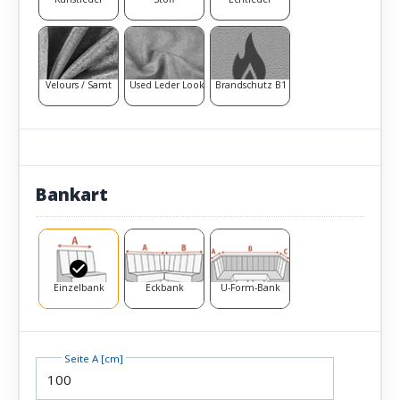
Velours / Samt
Used Leder Look
Brandschutz B1
Bankart
Einzelbank
Eckbank
U-Form-Bank
Seite A [cm]