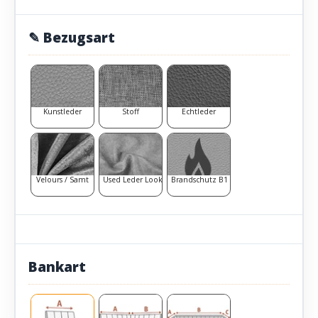
✎ Bezugsart
Kunstleder
Stoff
Echtleder
Velours / Samt
Used Leder Look
Brandschutz B1
Bankart