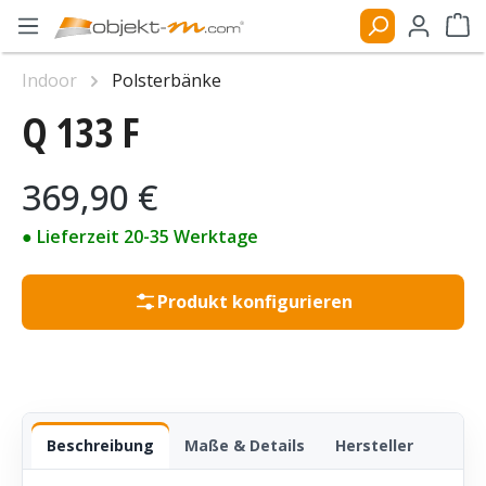
Zum Hauptinhalt springen
Ware
Indoor
Polsterbänke
Q 133 F
Bildergalerie überspringen
Regulärer Preis:
369,90 €
● Lieferzeit 20-35 Werktage
Produkt konfigurieren
Beschreibung
Maße & Details
Hersteller