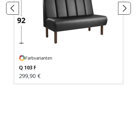
Farbvarianten
Q 103 F
299,90 €
Regulärer Preis: