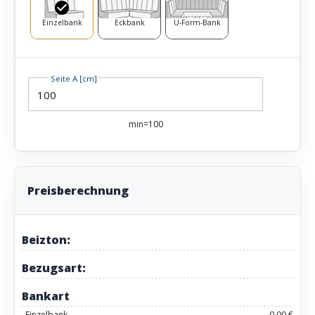
Einzelbank
Eckbank
U-Form-Bank
Seite A [cm]
min=100
Preisberechnung
Beizton:
Bezugsart:
Bankart
Einzelbank
0,00 €