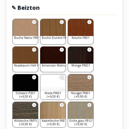
✎ Beizton
Buche Natur PBN1
Buche Dunkel PBD1
Kirsche PK01
Nussbaum Hell PNH1
American Walnut PAW1
Wenge PND1
Schwarz PS01
Weiss PW01
Nougat PN01
(+6,50 €)
(+6,50 €)
(+9,90 €)
Wildeiche PMTS
Kastelleiche PKE1
Eiche grau PEG1
(+9,90 €)
(+9,90 €)
(+9,90 €)