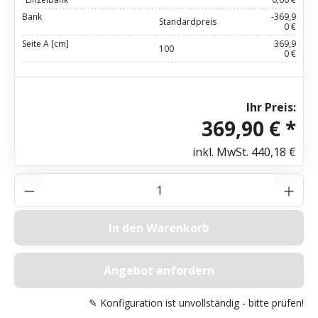
Bank
-369,9
Standardpreis
0 €
Seite A [cm]
369,9
100
0 €
Ihr Preis:
369,90 € *
inkl. MwSt.
440,18 €
Produkt Anzahl: Gib den gewünschten Wer
In den Warenkorb
Angebot anfordern
✎ Konfiguration ist unvollständig - bitte prüfen!