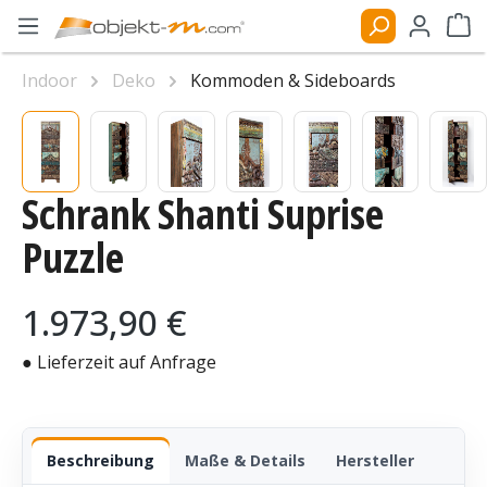
Zum Hauptinhalt springen
Ware
Indoor
Deko
Kommoden & Sideboards
Bildergalerie überspringen
Schrank Shanti Suprise
Puzzle
Regulärer Preis:
1.973,90 €
● Lieferzeit auf Anfrage
Beschreibung
Maße & Details
Hersteller