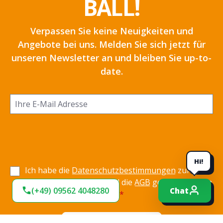
BALL!
Verpassen Sie keine Neuigkeiten und
Angebote bei uns. Melden Sie sich jetzt für
unseren Newsletter an und bleiben Sie up-to-
date.
Hi!
Ich habe die
Datenschutzbestimmungen
zur
Kenntnis genommen und die
AGB
gelesen und bin
(+49) 09562 4048280
Chat
mit ihnen einverstanden.
*