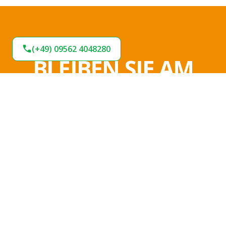
(+49) 09562 4048280
BLEIBEN SIE AM
BALL!
Verpassen Sie keine Neuigkeiten und
Angebote bei uns. Melden Sie sich jetzt für
unseren Newsletter an und bleiben Sie up-to-
date.