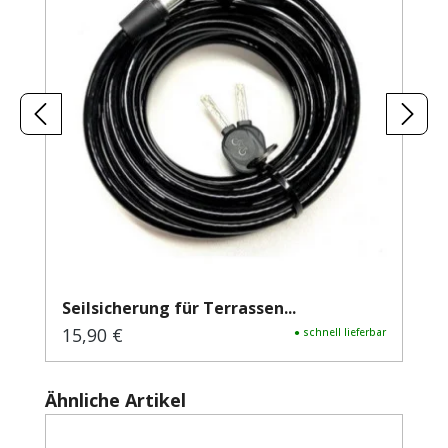
Seilsicherung für Terrassen...
15,90 €
Regulärer Preis:
● schnell lieferbar
Produktgalerie überspringen
Ähnliche Artikel