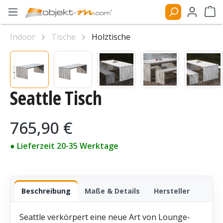
Zum Hauptinhalt springen
Ware
Indoor
Tische
Holztische
Bildergalerie überspringen
Seattle Tisch
Regulärer Preis:
765,90 €
● Lieferzeit 20-35 Werktage
Beschreibung
Maße & Details
Hersteller
Seattle verkörpert eine neue Art von Lounge-