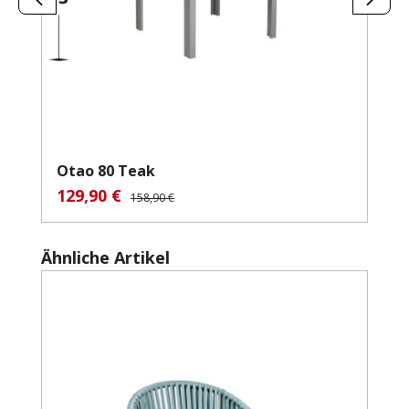
Otao 80 Teak
129,90 €
Verkaufspreis:
Regulärer Preis:
158,90 €
Produktgalerie überspringen
Ähnliche Artikel