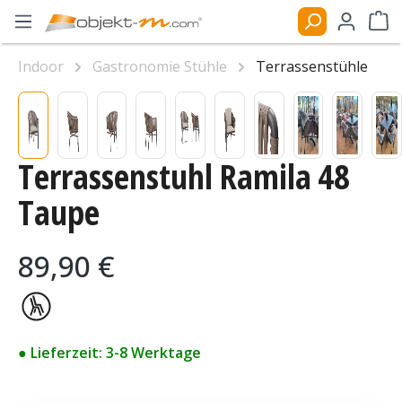
Zum Hauptinhalt springen
Ware
Indoor
Gastronomie Stühle
Terrassenstühle
Bildergalerie überspringen
Terrassenstuhl Ramila 48
Taupe
Regulärer Preis:
89,90 €
● Lieferzeit: 3-8 Werktage