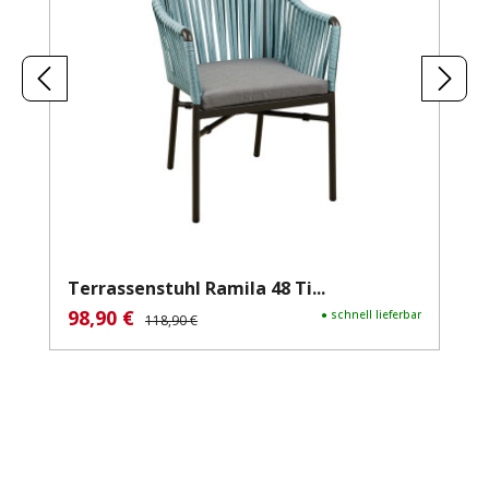
Terrassenstuhl Ramila 48 Ti...
98,90 €
Verkaufspreis:
Regulärer Preis:
● schnell lieferbar
118,90 €