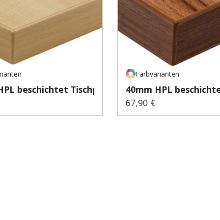
rianten
Farbvarianten
PL beschichtet Tischp...
40mm HPL beschichtet
67,90 €
er Preis:
Regulärer Preis: