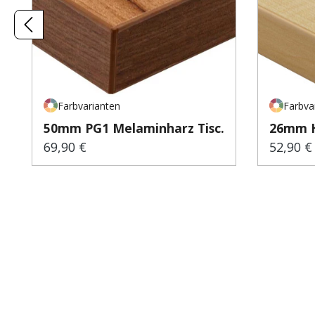
Farbvarianten
Farbva
50mm PG1 Melaminharz Tisc...
26mm H
69,90 €
52,90 €
Regulärer Preis:
Regulär