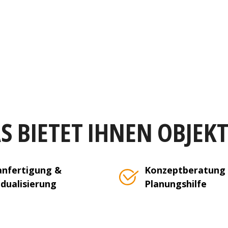
S BIETET IHNEN OBJEK
nfertigung &
Konzeptberatung
idualisierung
Planungshilfe