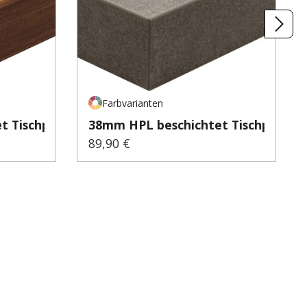
Farbvarianten
 Tischp...
38mm HPL beschichtet Tischp...
89,90 €
Regulärer Preis: