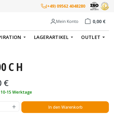
(+49) 09562 4048280
0,00 €
Mein Konto
Warenkorb enth
PIRATION
LAGERARTIKEL
OUTLET
0 C H
eis:
0 €
t 10-15 Werktage
Anzahl: Gib den gewünschten Wert ein o
In den Warenkorb