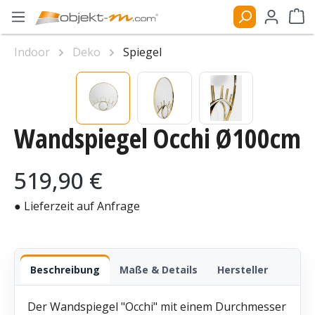
Zum Hauptinhalt springen
Ware
Indoor
Deko
Spiegel
Bildergalerie überspringen
Wandspiegel Occhi Ø100cm
Regulärer Preis:
519,90 €
● Lieferzeit auf Anfrage
Beschreibung
Maße & Details
Hersteller
Der Wandspiegel "Occhi" mit einem Durchmesser