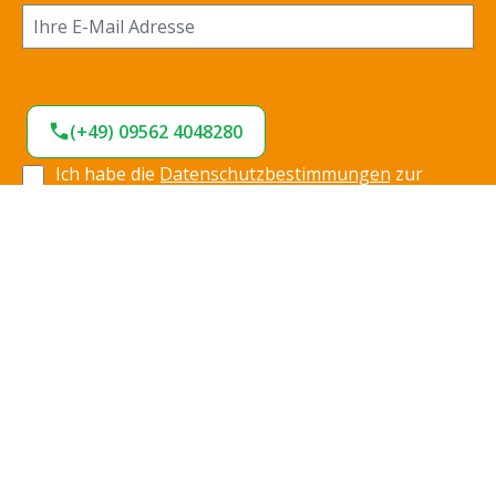
(+49) 09562 4048280
Ich habe die
Datenschutzbestimmungen
zur
Kenntnis genommen und die
AGB
gelesen und bin
mit ihnen einverstanden.
*
Jetzt anmelden