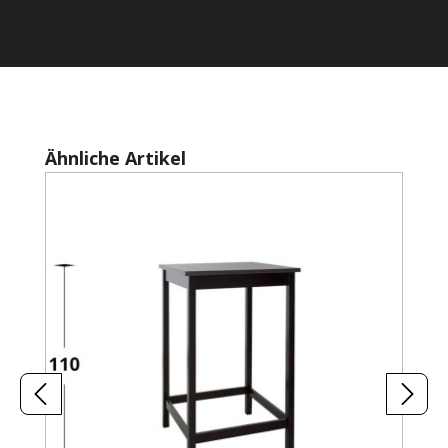
Produktgalerie überspringen
Ähnliche Artikel