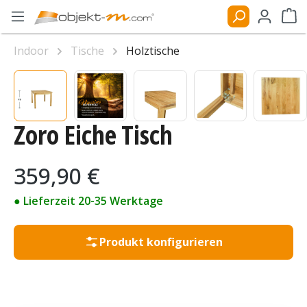
Zum Hauptinhalt springen
Ware
Indoor
Tische
Holztische
Bildergalerie überspringen
Zoro Eiche Tisch
Regulärer Preis:
359,90 €
● Lieferzeit 20-35 Werktage
Produkt konfigurieren