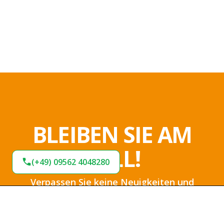
BLEIBEN SIE AM
BALL!
(+49) 09562 4048280
Verpassen Sie keine Neuigkeiten und
Angebote bei uns. Melden Sie sich jetzt für
unseren Newsletter an und bleiben Sie up-to-
date.