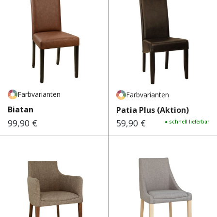
Farbvarianten
Farbvarianten
Biatan
Patia Plus (Aktion)
99,90 €
59,90 €
Regulärer Preis:
Regulärer Preis:
● schnell lieferbar