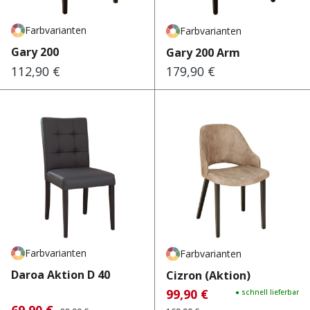
Farbvarianten
Farbvarianten
Gary 200
Gary 200 Arm
112,90 €
179,90 €
Regulärer Preis:
Regulärer Preis:
Farbvarianten
Farbvarianten
Daroa Aktion D 40
Cizron (Aktion)
99,90 €
Verkaufspreis:
Regulärer Preis:
● schnell lieferbar
Regulärer Preis: