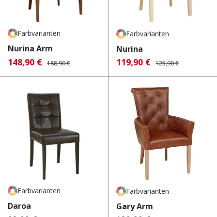
Farbvarianten
Farbvarianten
Nurina Arm
Nurina
148,90 €
119,90 €
Verkaufspreis:
Regulärer Preis:
Verkaufspreis:
Regulärer Preis:
188,90 €
125,90 €
Farbvarianten
Farbvarianten
Daroa
Gary Arm