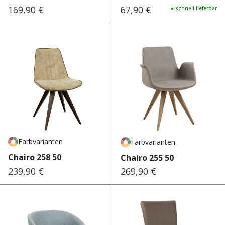
169,90 €
67,90 €
Regulärer Preis:
Regulärer Preis:
● schnell lieferbar
Farbvarianten
Farbvarianten
Chairo 258 50
Chairo 255 50
239,90 €
269,90 €
Regulärer Preis:
Regulärer Preis: