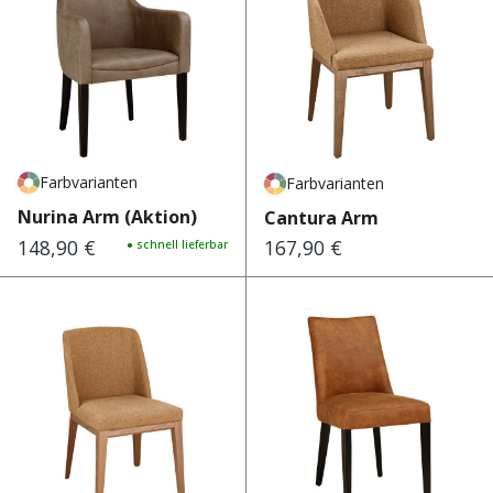
Farbvarianten
Farbvarianten
Nurina Arm (Aktion)
Cantura Arm
148,90 €
167,90 €
Regulärer Preis:
● schnell lieferbar
Regulärer Preis: