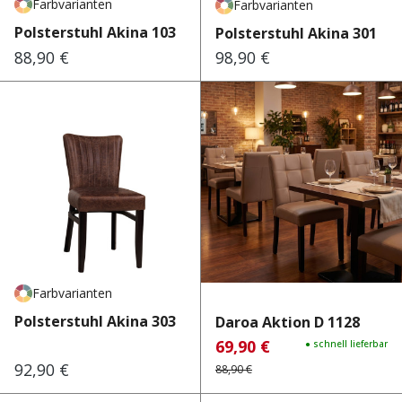
Farbvarianten
Farbvarianten
Polsterstuhl Akina 103
Polsterstuhl Akina 301
88,90 €
98,90 €
Regulärer Preis:
Regulärer Preis:
Farbvarianten
Polsterstuhl Akina 303
Daroa Aktion D 1128
69,90 €
Verkaufspreis:
Regulärer Preis:
● schnell lieferbar
92,90 €
Regulärer Preis:
88,90 €