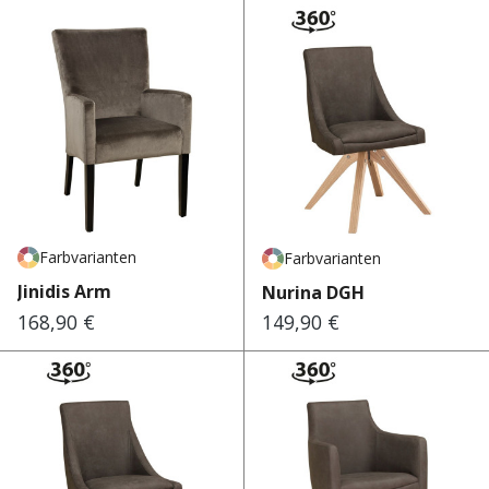
Farbvarianten
Farbvarianten
Jinidis Arm
Nurina DGH
168,90 €
149,90 €
Regulärer Preis:
Regulärer Preis: