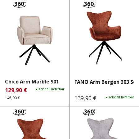
Chico Arm Marble 901
FANO Arm Bergen 303 Sor
129,90 €
Verkaufspreis:
Regulärer Preis:
● schnell lieferbar
139,90 €
Regulärer Preis:
● schnell lieferbar
145,90 €