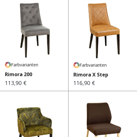
Farbvarianten
Farbvarianten
Rimora 200
Rimora X Step
113,90 €
116,90 €
Regulärer Preis:
Regulärer Preis: