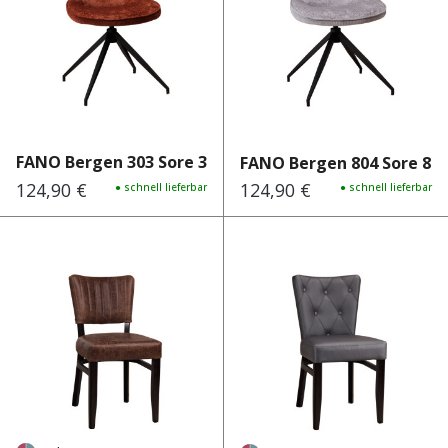
FANO Bergen 303 Sore 303
FANO Bergen 804 Sore 80
124,90 €
124,90 €
Regulärer Preis:
● schnell lieferbar
Regulärer Preis:
● schnell lieferbar