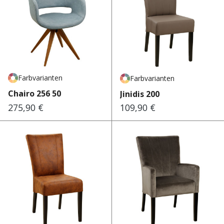
Farbvarianten
Farbvarianten
Chairo 256 50
Jinidis 200
275,90 €
109,90 €
Regulärer Preis:
Regulärer Preis: