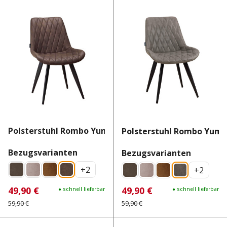
Polsterstuhl Rombo Yuma 47
Polsterstuhl Rombo Yuma
auswählen
Bezugsvarianten
auswähl
Bezugsvarianten
+
2
+
2
49,90 €
49,90 €
Verkaufspreis:
Regulärer Preis:
● schnell lieferbar
Verkaufspreis:
Regulärer Preis:
● schnell lieferbar
59,90 €
59,90 €