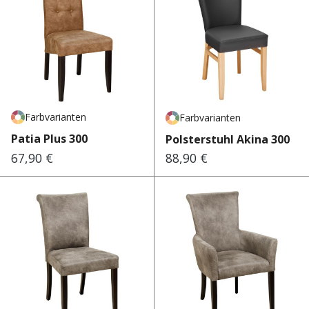
Farbvarianten
Farbvarianten
Patia Plus 300
Polsterstuhl Akina 300
67,90 €
88,90 €
Regulärer Preis:
Regulärer Preis: