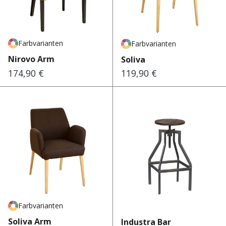
Farbvarianten
Farbvarianten
Nirovo Arm
Soliva
174,90 €
119,90 €
Regulärer Preis:
Regulärer Preis:
Farbvarianten
Soliva Arm
Industra Bar