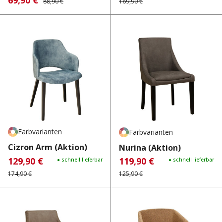
69,90 €
Verkaufspreis:
88,90 €
169,90 €
Farbvarianten
Farbvarianten
Cizron Arm (Aktion)
Nurina (Aktion)
129,90 €
119,90 €
Verkaufspreis:
Regulärer Preis:
● schnell lieferbar
Verkaufspreis:
Regulärer Preis:
● schnell lieferbar
174,90 €
125,90 €