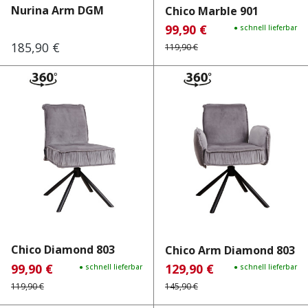
Nurina Arm DGM
Chico Marble 901
99,90 €
Verkaufspreis:
Regulärer Preis:
● schnell lieferbar
185,90 €
Regulärer Preis:
119,90 €
Chico Diamond 803
Chico Arm Diamond 803
99,90 €
129,90 €
Verkaufspreis:
Regulärer Preis:
● schnell lieferbar
Verkaufspreis:
Regulärer Preis:
● schnell lieferbar
119,90 €
145,90 €