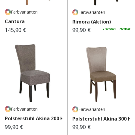
Farbvarianten
Farbvarianten
Cantura
Rimora (Aktion)
145,90 €
99,90 €
Regulärer Preis:
Regulärer Preis:
● schnell lieferbar
Farbvarianten
Farbvarianten
Polsterstuhl Akina 200 High
Polsterstuhl Akina 300 Hi
99,90 €
99,90 €
Regulärer Preis:
Regulärer Preis: