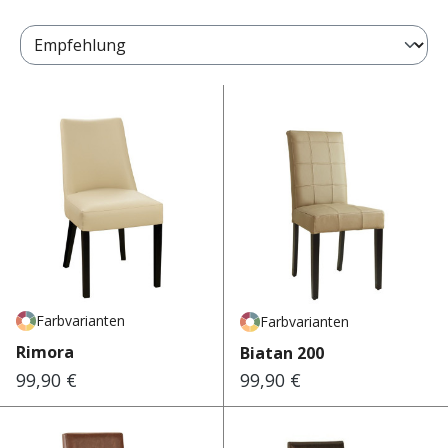
Seite
Seite
Seite
1
2
3
Farbvarianten
Farbvarianten
Rimora
Biatan 200
99,90 €
99,90 €
Regulärer Preis:
Regulärer Preis: