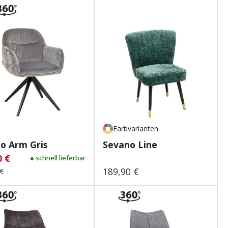
Farbvarianten
o Arm Gris
Sevano Line
0 €
aufspreis:
Regulärer Preis:
● schnell lieferbar
189,90 €
Regulärer Preis:
 €