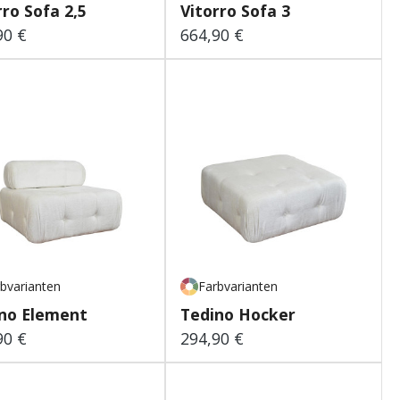
rro Sofa 2,5
Vitorro Sofa 3
90 €
664,90 €
lärer Preis:
Regulärer Preis:
bvarianten
Farbvarianten
no Element
Tedino Hocker
90 €
294,90 €
lärer Preis:
Regulärer Preis: