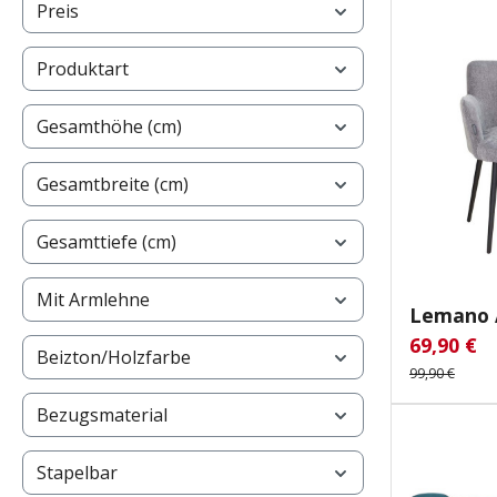
Preis
Produktart
Gesamthöhe (cm)
Gesamtbreite (cm)
Gesamttiefe (cm)
Mit Armlehne
Lemano 
69,90 €
Verkaufsp
Re
Beizton/Holzfarbe
99,90 €
Bezugsmaterial
Stapelbar