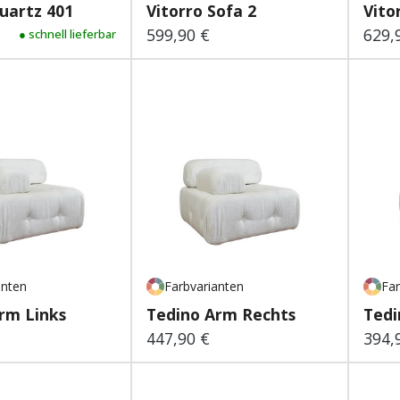
uartz 401
Vitorro Sofa 2
Vito
599,90 €
629,
 Preis:
● schnell lieferbar
Regulärer Preis:
Regu
anten
Farbvarianten
Far
rm Links
Tedino Arm Rechts
Tedi
447,90 €
394,
 Preis:
Regulärer Preis:
Regu