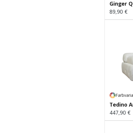
Ginger Q
89,90 €
Regulärer
Farbvari
Tedino A
447,90 €
Regulärer