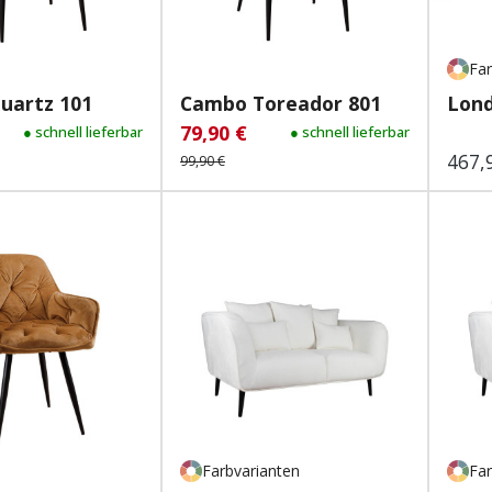
Far
uartz 101
Cambo Toreador 801
Lond
79,90 €
reis:
gulärer Preis:
● schnell lieferbar
Verkaufspreis:
Regulärer Preis:
● schnell lieferbar
467,
Regu
99,90 €
Farbvarianten
Far