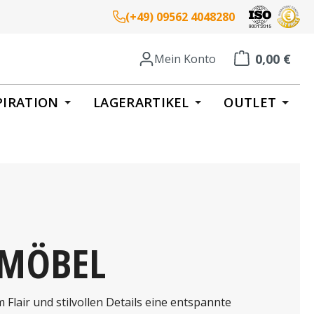
(+49) 09562 4048280
0,00 €
Mein Konto
Warenkorb enth
PIRATION
LAGERARTIKEL
OUTLET
-MÖBEL
Flair und stilvollen Details eine entspannte