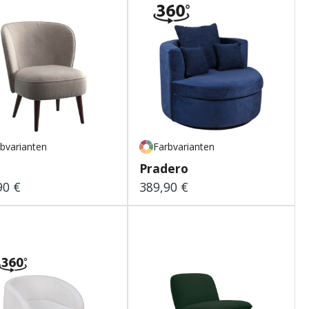
bvarianten
Farbvarianten
Pradero
90 €
389,90 €
lärer Preis:
Regulärer Preis: