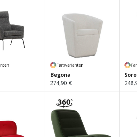
anten
Farbvarianten
Far
Begona
Soro
274,90 €
248,
 Preis:
Regulärer Preis:
Regu