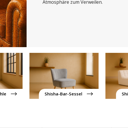
Atmosphäre zum Verweilen.
hle
Shisha-Bar-Sessel
Sh
Seite
Seite
Seite
Seite
3
4
5
6