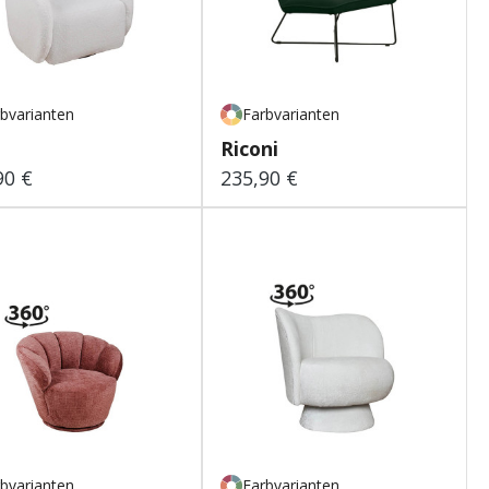
bvarianten
Farbvarianten
Riconi
90 €
235,90 €
lärer Preis:
Regulärer Preis:
bvarianten
Farbvarianten