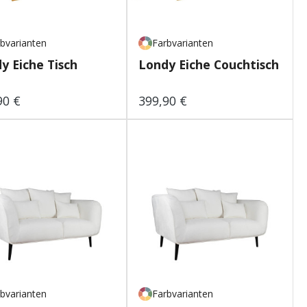
bvarianten
Farbvarianten
y Eiche Tisch
Londy Eiche Couchtisch
90 €
399,90 €
lärer Preis:
Regulärer Preis:
bvarianten
Farbvarianten