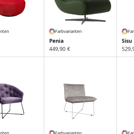
anten
Farbvarianten
Far
Penia
Sisu
449,90 €
529,
 Preis:
Regulärer Preis:
Regu
anten
Farbvarianten
Far