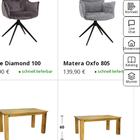
Kontakt
Live
Chat
Showroo
e Diamond 100
Matera Oxfo 805
Katalog
90 €
139,90 €
lärer Preis:
● schnell lieferbar
Regulärer Preis:
● schnell lieferbar
Muster