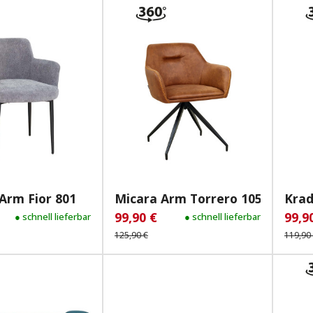
Arm Fior 801
Micara Arm Torrero 105
Krad
99,90 €
99,9
reis:
gulärer Preis:
● schnell lieferbar
Verkaufspreis:
Regulärer Preis:
● schnell lieferbar
Verk
125,90 €
119,90