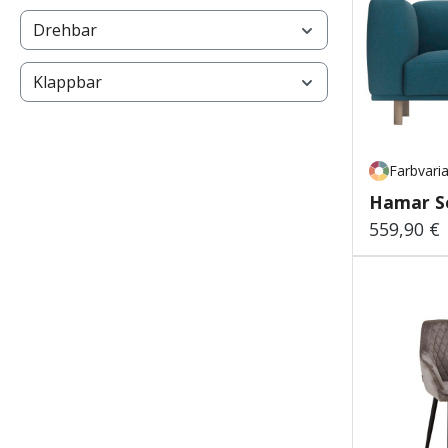
Drehbar
Klappbar
Farbvari
Hamar S
559,90 €
Regulärer