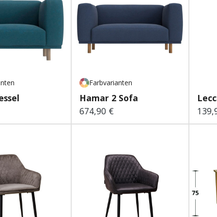
anten
Farbvarianten
essel
Hamar 2 Sofa
Lecc
674,90 €
139,
 Preis:
Regulärer Preis:
Regu