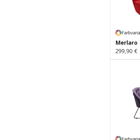
Farbvari
Merlaro
299,90 €
Regulärer
Farbvari