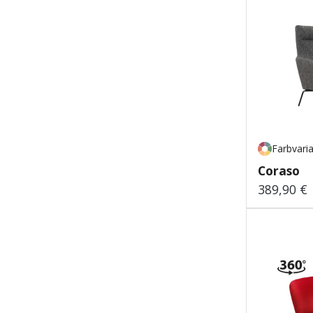
Farbvari
Coraso
389,90 €
Regulärer