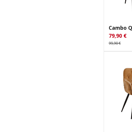
Cambo Q
79,90 €
Verkaufsp
Re
99,90 €