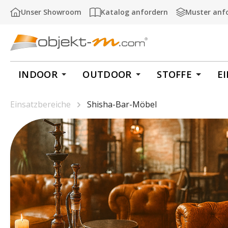
m Hauptinhalt springen
Zur Suche springen
Zur Hauptnavigation springen
Unser Showroom
Katalog anfordern
Muster anf
INDOOR
OUTDOOR
STOFFE
E
Einsatzbereiche
Shisha-Bar-Möbel