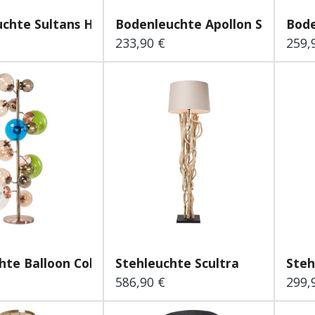
uchte Sultans Home 58cm
Bodenleuchte Apollon Smooth...
Bode
233,90 €
259,
 Preis:
Regulärer Preis:
Regu
hte Balloon Colore...
Stehleuchte Scultra
Steh
586,90 €
299,
 Preis:
Regulärer Preis:
Regu