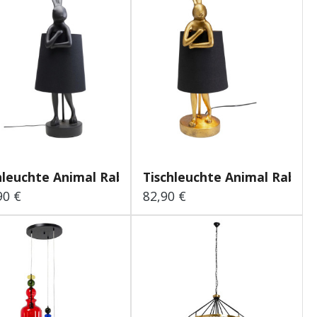
hleuchte Animal Rabbit...
Tischleuchte Animal Rabbit.
90 €
82,90 €
lärer Preis:
Regulärer Preis: