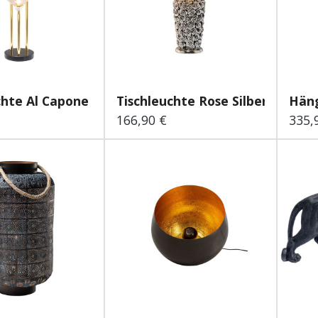
chte Al Capone Tre
Tischleuchte Rose Silber 57 cm
Häng
166,90 €
335,
 Preis:
Regulärer Preis:
Regu