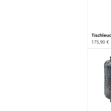
Tischleu
175,90 €
Regulärer