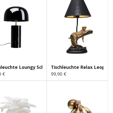
hleuchte Loungy Schwarz...
Tischleuchte Relax Leopard.
0 €
99,90 €
lärer Preis:
Regulärer Preis: