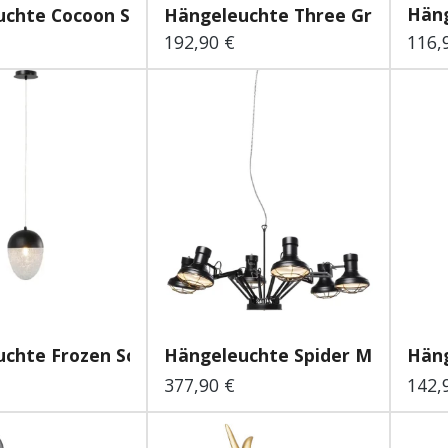
Häng
chte Cocoon Schwarz...
Hängeleuchte Three Grids
192,90 €
116,
 Preis:
Regulärer Preis:
Regu
chte Frozen Schwarz...
Hängeleuchte Spider Multi 6er
Hän
377,90 €
142,
 Preis:
Regulärer Preis:
Regu