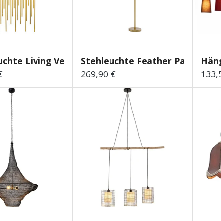
chte Living Vegas D...
Stehleuchte Feather Palm We...
Häng
€
269,90 €
133,
 Preis:
Regulärer Preis:
Regu