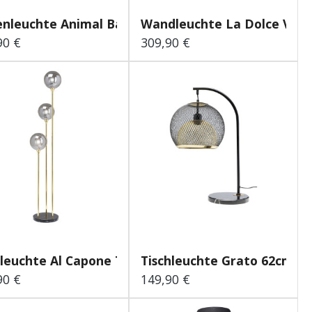
nleuchte Animal Bagheer...
Wandleuchte La Dolce Vita 1
90 €
309,90 €
lärer Preis:
Regulärer Preis:
leuchte Al Capone Tre
Tischleuchte Grato 62cm
90 €
149,90 €
lärer Preis:
Regulärer Preis: