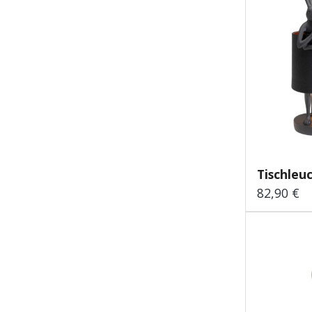
Tischleu
82,90 €
Regulärer