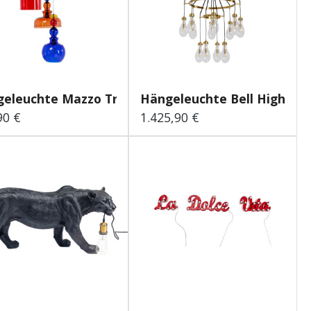
eleuchte Mazzo Tre Spir...
Hängeleuchte Bell Highligh
90 €
1.425,90 €
lärer Preis:
Regulärer Preis: