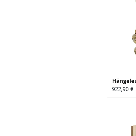
Hängeleu
922,90 €
Regulärer