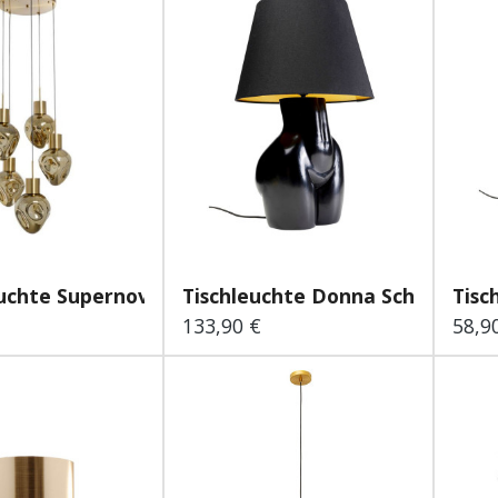
chte Supernova Ambe...
Tischleuchte Donna Schwarz...
Tisc
133,90 €
58,9
 Preis:
Regulärer Preis:
Regu