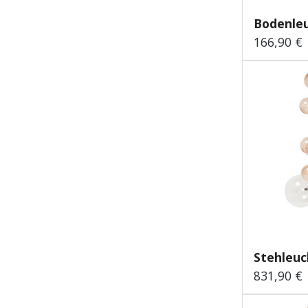
Bodenle
166,90 €
Regulärer
Stehleuc
831,90 €
Regulärer