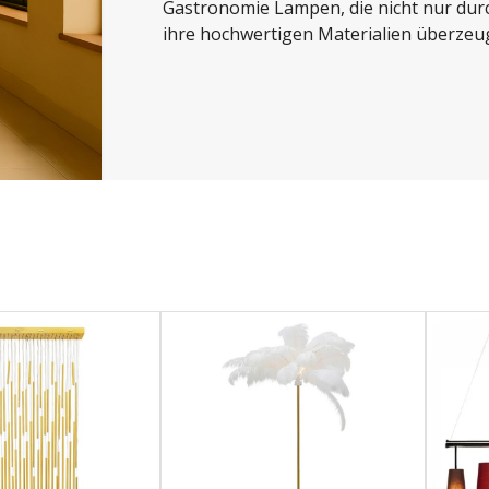
Gastronomie Lampen, die nicht nur durc
ihre hochwertigen Materialien überzeu
Seite
Seite
1
2