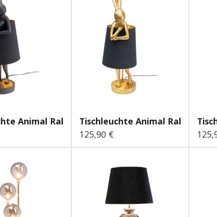
chte Animal Rabbit...
Tischleuchte Animal Rabbit...
Tisc
125,90 €
125,
 Preis:
Regulärer Preis:
Regu