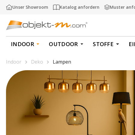
m Hauptinhalt springen
Zur Suche springen
Zur Hauptnavigation springen
Unser Showroom
Katalog anfordern
Muster anf
INDOOR
OUTDOOR
STOFFE
E
Indoor
Deko
Lampen