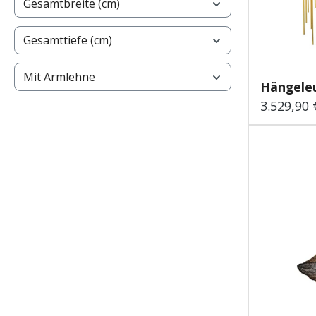
Gesamtbreite (cm)
Gesamttiefe (cm)
Mit Armlehne
Hängeleu
3.529,90 
Regulärer