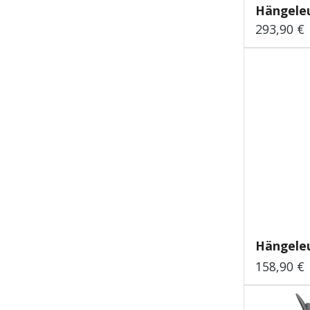
Hängeleu
293,90 €
Regulärer
Hängeleu
158,90 €
Regulärer