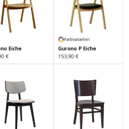
Farbvarianten
no Eiche
Gurono P Eiche
90 €
153,90 €
lärer Preis:
Regulärer Preis: