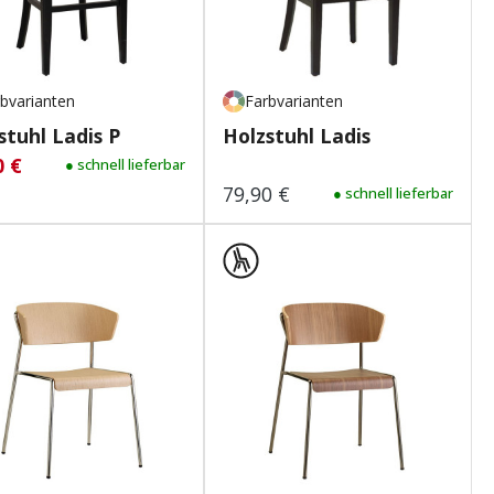
bvarianten
Farbvarianten
stuhl Ladis P
Holzstuhl Ladis
0 €
aufspreis:
Regulärer Preis:
● schnell lieferbar
79,90 €
Regulärer Preis:
● schnell lieferbar