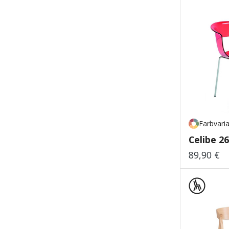
Farbvari
Celibe 26
89,90 €
Regulärer