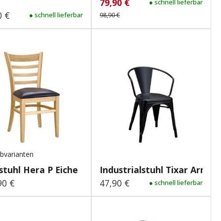
79,90 €
Verkaufspreis:
Regulärer Preis:
● schnell lieferbar
0 €
lärer Preis:
● schnell lieferbar
98,90 €
bvarianten
stuhl Hera P Eiche
Industrialstuhl Tixar Arm S..
90 €
47,90 €
lärer Preis:
Regulärer Preis:
● schnell lieferbar