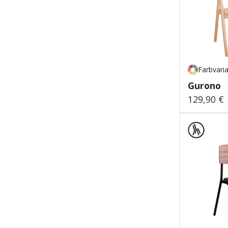
Farbvari
Gurono
129,90 €
Regulärer