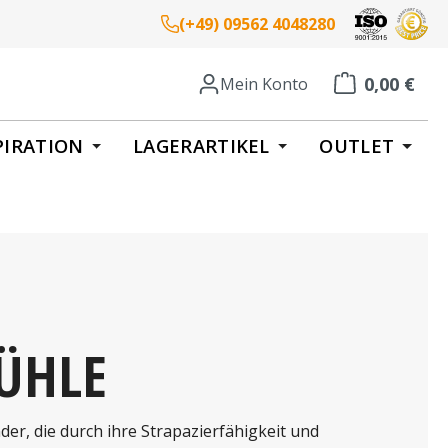
(+49) 09562 4048280
0,00 €
Mein Konto
Warenkorb enth
PIRATION
LAGERARTIKEL
OUTLET
ÜHLE
der, die durch ihre Strapazierfähigkeit und