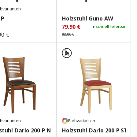
bvarianten
 P
Holzstuhl Guno AW
79,90 €
Verkaufspreis:
Regulärer Preis:
● schnell lieferbar
90 €
lärer Preis:
93,90 €
bvarianten
Farbvarianten
stuhl Dario 200 P NH
Holzstuhl Dario 200 P ST Ec..