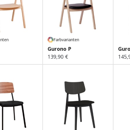
anten
Farbvarianten
Gurono P
Guro
139,90 €
145,
 Preis:
Regulärer Preis:
Regu