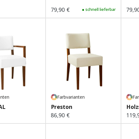
79,90 €
79,9
 Preis:
Regulärer Preis:
● schnell lieferbar
Regu
anten
Farbvarianten
Far
AL
Preston
Holz
86,90 €
119,
 Preis:
Regulärer Preis:
Regu