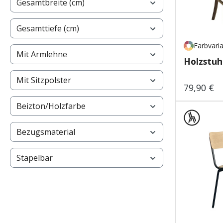
Gesamtbreite (cm)
Gesamttiefe (cm)
Farbvari
Mit Armlehne
Holzstuh
Mit Sitzpolster
79,90 €
Regulärer
Beizton/Holzfarbe
Bezugsmaterial
Stapelbar