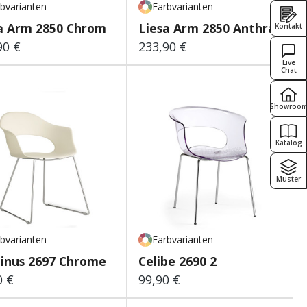
bvarianten
Farbvarianten
a Arm 2850 Chrom
Liesa Arm 2850 Anthrazit
Kontakt
90 €
233,90 €
lärer Preis:
Regulärer Preis:
Live
Chat
Showroo
Katalog
Muster
bvarianten
Farbvarianten
inus 2697 Chrome
Celibe 2690 2
0 €
99,90 €
lärer Preis:
Regulärer Preis: