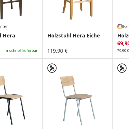
anten
Far
l Hera
Holzstuhl Hera Eiche
Holz
69,9
Verk
119,90 €
 Preis:
● schnell lieferbar
Regulärer Preis:
79,90 €