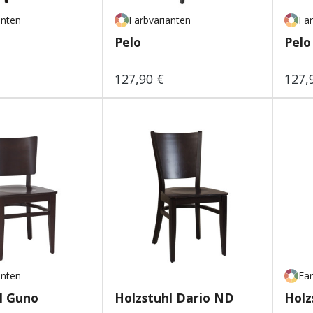
anten
Farbvarianten
Far
Pelo
Pelo
127,90 €
127,
 Preis:
Regulärer Preis:
Regu
anten
Far
l Guno
Holzstuhl Dario ND
Holz