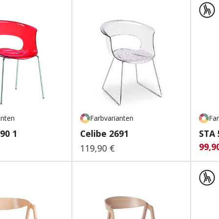
anten
Farbvarianten
Far
90 1
Celibe 2691
STA 
99,9
Verk
119,90 €
 Preis:
Regulärer Preis: