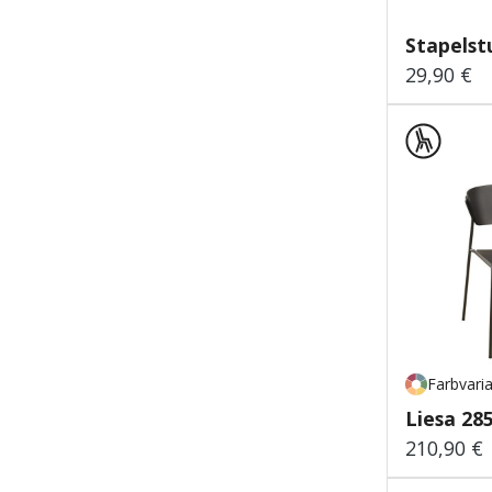
Stapelst
29,90 €
Regulärer
Farbvari
Liesa 28
210,90 €
Regulärer