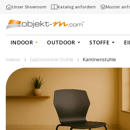
m Hauptinhalt springen
Zur Suche springen
Zur Hauptnavigation springen
Unser Showroom
Katalog anfordern
Muster anf
INDOOR
OUTDOOR
STOFFE
E
Indoor
Gastronomie Stühle
Kantinenstühle