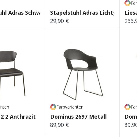
Far
uhl Adras Schwarz B...
Stapelstuhl Adras Lichtgrau...
Lies
29,90 €
233,
 Preis:
Regulärer Preis:
Regu
anten
Farbvarianten
Far
52 2 Anthrazit
Dominus 2697 Metall
Dom
89,90 €
89,9
 Preis:
Regulärer Preis:
Regu