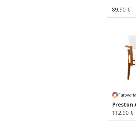
89,90 €
Regulärer
Farbvari
Preston 
112,90 €
Regulärer