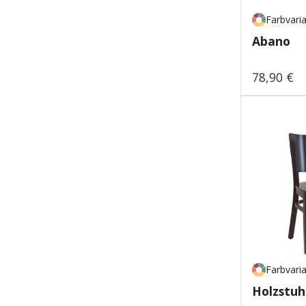
Farbvari
Abano
78,90 €
Regulärer
Farbvari
Holzstuh