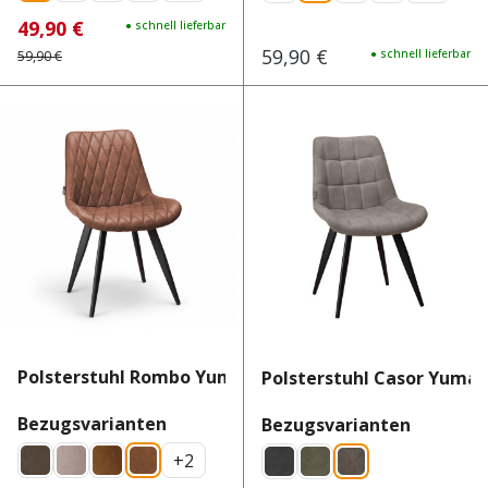
49,90 €
Verkaufspreis:
Regulärer Preis:
● schnell lieferbar
59,90 €
Regulärer Preis:
● schnell lieferbar
59,90 €
Polsterstuhl Rombo Yuma 42
Polsterstuhl Casor Yuma 
auswählen
Bezugsvarianten
auswähl
Bezugsvarianten
+
2