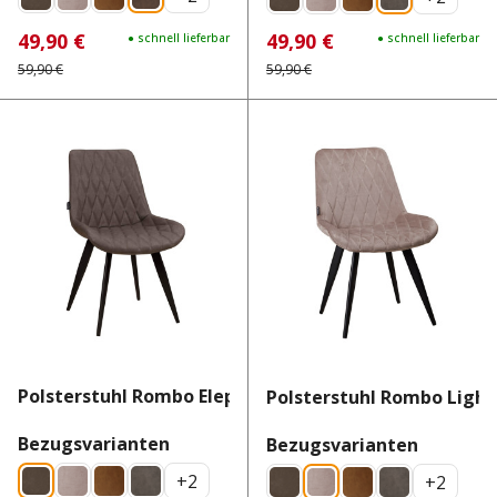
49,90 €
49,90 €
Verkaufspreis:
Regulärer Preis:
● schnell lieferbar
Verkaufspreis:
Regulärer Preis:
● schnell lieferbar
59,90 €
59,90 €
Polsterstuhl Rombo Elephant
Polsterstuhl Rombo Ligh
auswählen
Bezugsvarianten
auswähl
Bezugsvarianten
+
2
+
2