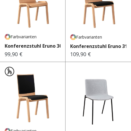
Farbvarianten
Farbvarianten
Konferenzstuhl Eruno 300 W
Konferenzstuhl Eruno 310
99,90 €
109,90 €
Regulärer Preis:
Regulärer Preis:
Farbvarianten