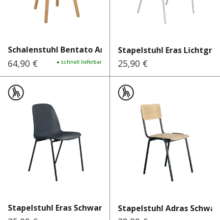
Schalenstuhl Bentato Arm
Stapelstuhl Eras Lichtgrau
64,90 €
25,90 €
Regulärer Preis:
● schnell lieferbar
Regulärer Preis:
Stapelstuhl Eras Schwarzgra...
Stapelstuhl Adras Schwarz 