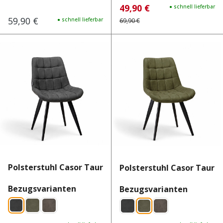
49,90 €
Verkaufspreis:
Regulärer Preis:
● schnell lieferbar
59,90 €
Regulärer Preis:
● schnell lieferbar
69,90 €
Polsterstuhl Casor Taurus 16
Polsterstuhl Casor Taurus
auswählen
Bezugsvarianten
auswähl
Bezugsvarianten