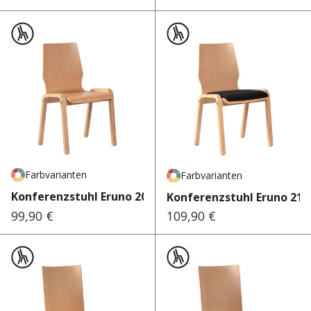
Farbvarianten
Farbvarianten
Konferenzstuhl Eruno 200 W
Konferenzstuhl Eruno 210
99,90 €
109,90 €
Regulärer Preis:
Regulärer Preis: