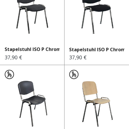
Stapelstuhl ISO P Chrome An...
Stapelstuhl ISO P Chrome S
37,90 €
37,90 €
Regulärer Preis:
Regulärer Preis: