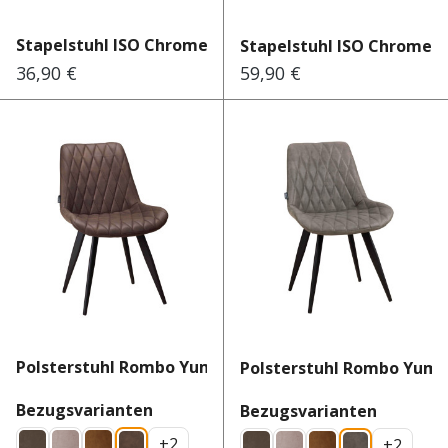
Stapelstuhl ISO Chrome Schwarz
Stapelstuhl ISO Chrome 
36,90 €
59,90 €
Regulärer Preis:
Regulärer Preis:
Polsterstuhl Rombo Yuma 47
Polsterstuhl Rombo Yuma
auswählen
Bezugsvarianten
auswähl
Bezugsvarianten
+
2
+
2