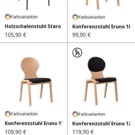
Farbvarianten
Farbvarianten
Holzschalenstuhl Staro 860 E
Konferenzstuhl Eruno 100
105,90 €
99,90 €
Regulärer Preis:
Regulärer Preis:
Farbvarianten
Farbvarianten
Konferenzstuhl Eruno 110 W
Konferenzstuhl Eruno 120
109,90 €
119,90 €
Regulärer Preis:
Regulärer Preis: