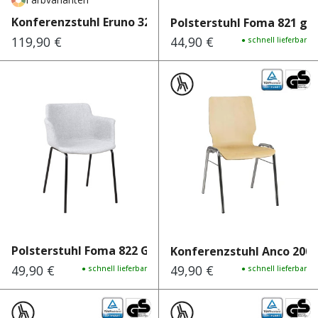
Konferenzstuhl Eruno 320 W
Polsterstuhl Foma 821 gr
119,90 €
44,90 €
Regulärer Preis:
Regulärer Preis:
● schnell lieferbar
Polsterstuhl Foma 822 Grey
Konferenzstuhl Anco 200
49,90 €
49,90 €
Regulärer Preis:
● schnell lieferbar
Regulärer Preis:
● schnell lieferbar