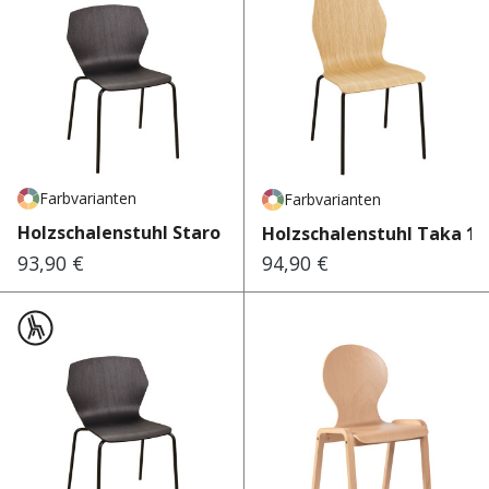
Farbvarianten
Farbvarianten
Holzschalenstuhl Staro 860
Holzschalenstuhl Taka 10
93,90 €
94,90 €
Regulärer Preis:
Regulärer Preis: