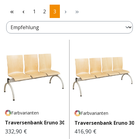
Seite
Seite
Seite
1
2
3
Farbvarianten
Farbvarianten
Traversenbank Eruno 300 T3
Traversenbank Eruno 300
332,90 €
416,90 €
Regulärer Preis:
Regulärer Preis: