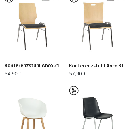
Konferenzstuhl Anco 210 Lar...
Konferenzstuhl Anco 312 L
54,90 €
57,90 €
Regulärer Preis:
Regulärer Preis: