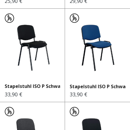
25,90 €
29,90 €
Regulärer Preis:
Regulärer Preis:
Stapelstuhl ISO P Schwarz S...
Stapelstuhl ISO P Schwarz
33,90 €
33,90 €
Regulärer Preis:
Regulärer Preis: