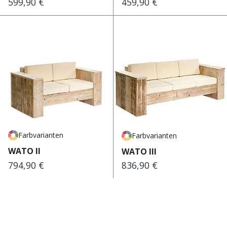
599,90 €
459,90 €
Regulärer Preis:
Regulärer Preis:
Farbvarianten
Farbvarianten
WATO II
WATO III
794,90 €
836,90 €
Regulärer Preis:
Regulärer Preis: