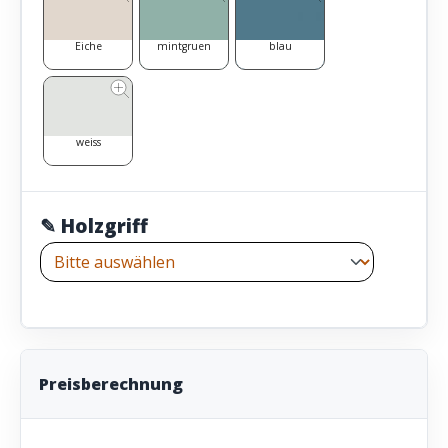
Eiche
mintgruen
blau
weiss
✎ Holzgriff
Preisberechnung