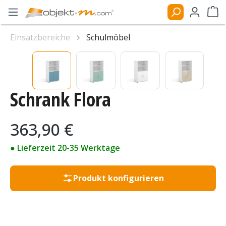
Zum Hauptinhalt springen
Ware
Einsatzbereiche
Schulmöbel
Bildergalerie überspringen
Schrank Flora
Regulärer Preis:
363,90 €
● Lieferzeit 20-35 Werktage
Produkt konfigurieren