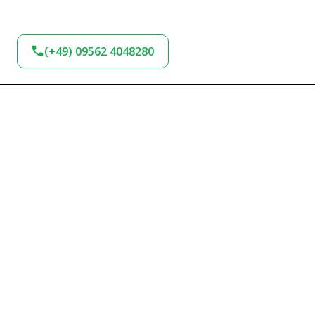
(+49) 09562 4048280
BLEIBEN SIE AM
BALL!
Verpassen Sie keine Neuigkeiten und
Angebote bei uns. Melden Sie sich jetzt für
unseren Newsletter an und bleiben Sie up-to-