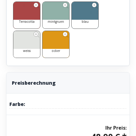
Terracotta
mintgruen
blau
weiss
ocker
Preisberechnung
Farbe:
Ihr Preis: