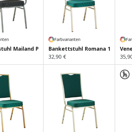
anten
Farbvarianten
Far
tuhl Mailand Premiu...
Bankettstuhl Romana 1 Premi
Ven
32,90 €
35,9
 Preis:
Regulärer Preis:
Regu