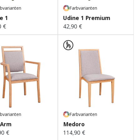
bvarianten
Farbvarianten
e 1
Udine 1 Premium
0 €
42,90 €
lärer Preis:
Regulärer Preis:
bvarianten
Farbvarianten
 Arm
Medoro
90 €
114,90 €
lärer Preis:
Regulärer Preis: