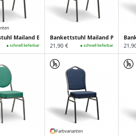
anten
tuhl Mailand Eco
Bankettstuhl Mailand Plus S...
Bank
21,90 €
21,9
 Preis:
● schnell lieferbar
Regulärer Preis:
● schnell lieferbar
Regu
Farbvarianten