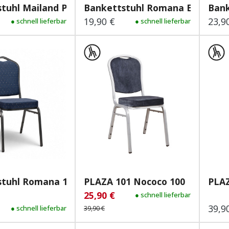
tuhl Mailand Plus Grün
Bankettstuhl Romana Eco
Bank
19,90 €
23,9
 Preis:
● schnell lieferbar
Regulärer Preis:
● schnell lieferbar
Regu
tuhl Romana 1 Plus...
PLAZA 101 Nococo 100
25,90 €
Verkaufspreis:
Regulärer Preis:
● schnell lieferbar
39,9
 Preis:
● schnell lieferbar
Regu
39,90 €