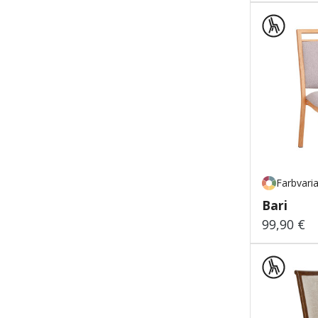
Farbvari
Bari
99,90 €
Regulärer