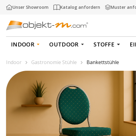
m Hauptinhalt springen
Zur Suche springen
Zur Hauptnavigation springen
Unser Showroom
Katalog anfordern
Muster anf
INDOOR
OUTDOOR
STOFFE
E
Indoor
Gastronomie Stühle
Bankettstühle