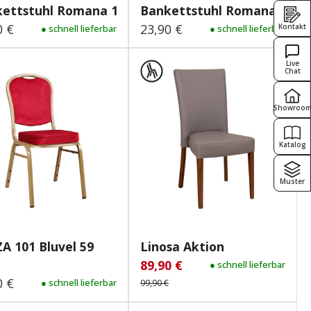
ettstuhl Romana 1 Plus...
Bankettstuhl Romana 1 Plu
0 €
23,90 €
Kontakt
lärer Preis:
● schnell lieferbar
Regulärer Preis:
● schnell lieferbar
Live
Chat
Showroo
Katalog
Muster
PLAZA 101 Bluvel 59
Linosa Aktion
89,90 €
Verkaufspreis:
Regulärer Preis:
● schnell lieferbar
0 €
lärer Preis:
● schnell lieferbar
99,90 €