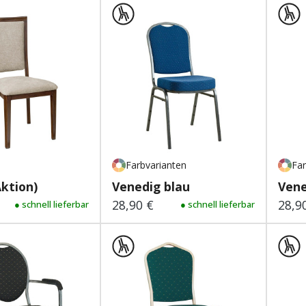
Farbvarianten
Far
Aktion)
Venedig blau
Vene
28,90 €
28,9
 Preis:
● schnell lieferbar
Regulärer Preis:
● schnell lieferbar
Regu