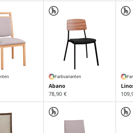
anten
Farbvarianten
Far
Abano
Lino
78,90 €
109,
 Preis:
Regulärer Preis:
Regu