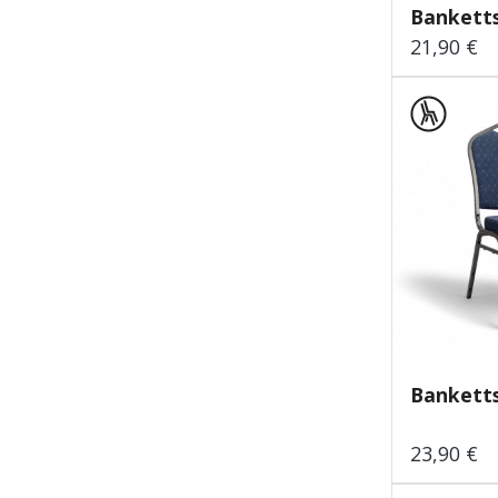
Banketts
21,90 €
Regulärer
Banketts
23,90 €
Regulärer