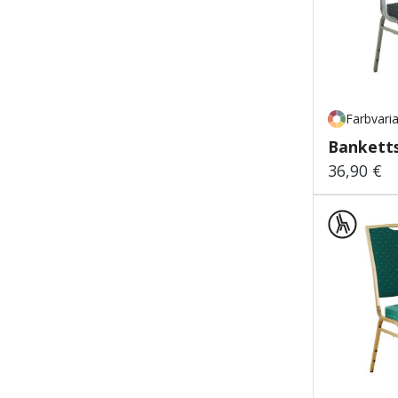
Farbvari
Banketts
36,90 €
Regulärer