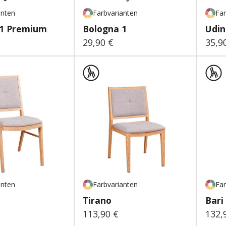
anten
Farbvarianten
Far
 1 Premium
Bologna 1
Udin
29,90 €
35,9
 Preis:
Regulärer Preis:
Regu
anten
Farbvarianten
Far
Tirano
Bari
113,90 €
132,
 Preis:
Regulärer Preis:
Regu