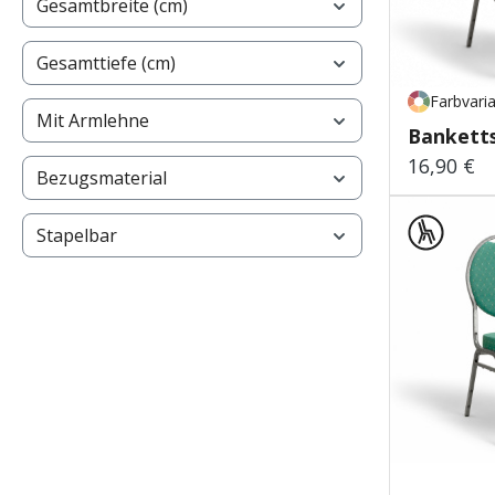
Gesamtbreite (cm)
Gesamttiefe (cm)
Farbvari
Mit Armlehne
Banketts
16,90 €
Regulärer
Bezugsmaterial
Stapelbar