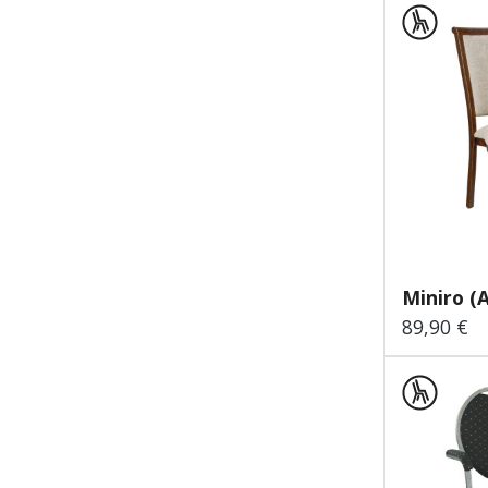
Miniro (
89,90 €
Regulärer