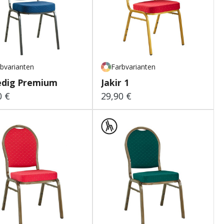
bvarianten
Farbvarianten
um
edig Premium
Jakir 1
0 €
29,90 €
lärer Preis:
Regulärer Preis: