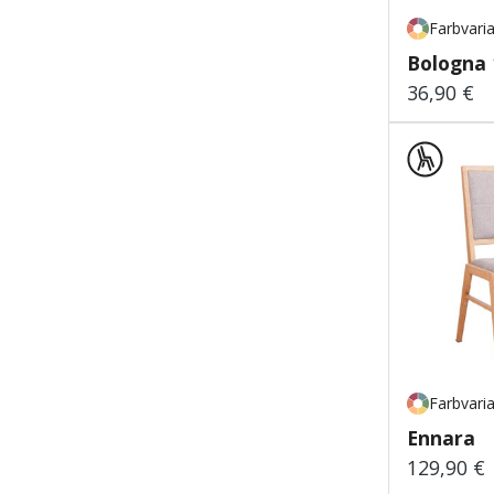
Farbvari
Bologna
36,90 €
Regulärer
Farbvari
Ennara
129,90 €
Regulärer