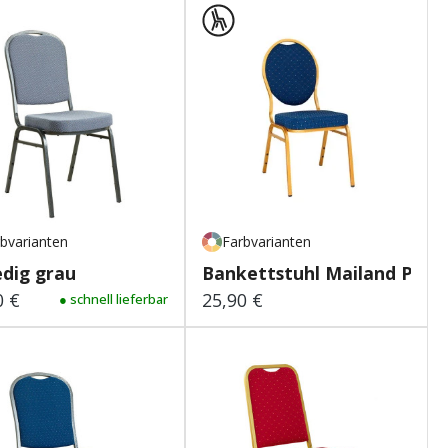
bvarianten
Farbvarianten
dig grau
Bankettstuhl Mailand Pre
0 €
25,90 €
lärer Preis:
● schnell lieferbar
Regulärer Preis: