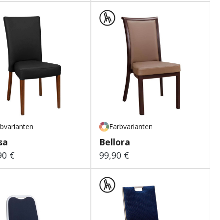
bvarianten
Farbvarianten
sa
Bellora
90 €
99,90 €
lärer Preis:
Regulärer Preis: